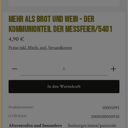
Mehr als Brot und Wein - Der
Kommunionteil der Messfeier/5401
Regulärer Preis:
4,90 €
Preise inkl. MwSt. zzgl. Versandkosten
Produkt Anzahl: Gib den gewünschten Wert ein oder benut
In den Warenkorb
Produktnummer:
10005091
GTIN/EAN:
2000100050910
Altersstufen und besondere
Seelsorger:innen/pastorale