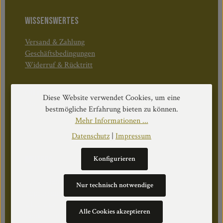
WISSENSWERTES
Versand & Zahlung
Geschäftsbedingungen
Widerruf & Rücktritt
Öffnungszeiten:
Diese Website verwendet Cookies, um eine
Mo–Do: 08:30–17:00 Uhr
bestmögliche Erfahrung bieten zu können.
Fr: 08:30–12:30 Uhr
Mehr Informationen ...
Datenschutz
|
Impressum
WEITERS
Konfigurieren
Datenschutz
Nur technisch notwendige
Impressum
Über Uns
Alle Cookies akzeptieren
Cookie Einstellungen