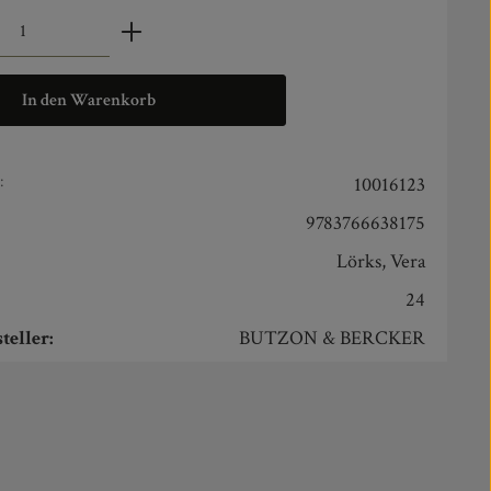
zahl: Gib den gewünschten Wert ein oder benut
In den Warenkorb
:
10016123
9783766638175
Lörks, Vera
24
teller:
BUTZON & BERCKER