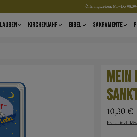
Öffnungszeiten: Mo–Do 08:30–
LAUBEN
KIRCHENJAHR
BIBEL
SAKRAMENTE
P
Mein 
Sankt
Regulärer Pre
10,30 €
Preise inkl. Mw