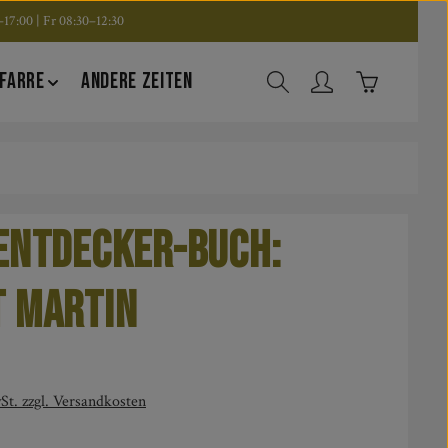
17:00 | Fr 08:30–12:30
Warenkorb en
FARRE
ANDERE ZEITEN
Entdecker-Buch:
 Martin
is:
St. zzgl. Versandkosten