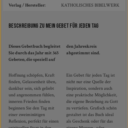
Verlag / Hersteller:
KATHOLISCHES BIBELWERK
Beschreibung zu Mein Gebet für jeden Tag
Dieses Gebetbuch begleitet
den Jahreskreis
Sie durch das Jahr mit 365
abgestimmt sind.
Gebeten, die speziell auf
Hoffnung schöpfen, Kraft
Ein Gebet für jeden Tag ist
finden, Gelassenheit üben,
nicht nur eine Quelle der
dankbar sein, sich geliebt
Inspiration, sondern auch
und angenommen fühlen,
eine praktische Möglichkeit,
inneren Frieden finden
die eigene Beziehung zu Gott
beginnen Sie den Tag mit
zu vertiefen. Grafisch schön
einer zweiminütigen
gestaltet ist das Buch ideal
Reflexion, perfekt für einen
als Geschenk oder für das
spirituellen Start in den
eigene Morgen- oder