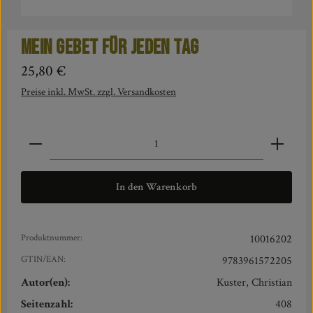
Mein Gebet für jeden Tag
Regulärer Preis:
25,80 €
Preise inkl. MwSt. zzgl. Versandkosten
Produkt Anzahl: Gib den gewünschten Wert ein oder benut
In den Warenkorb
Produktnummer:
10016202
GTIN/EAN:
9783961572205
Autor(en):
Kuster, Christian
Seitenzahl:
408