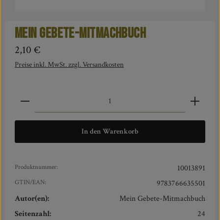
Mein Gebete-Mitmachbuch
Regulärer Preis:
2,10 €
Preise inkl. MwSt. zzgl. Versandkosten
Produkt Anzahl: Gib den gewünschten Wert ein oder benut
In den Warenkorb
Produktnummer:
10013891
GTIN/EAN:
9783766635501
Autor(en):
Mein Gebete-Mitmachbuch
Seitenzahl:
24