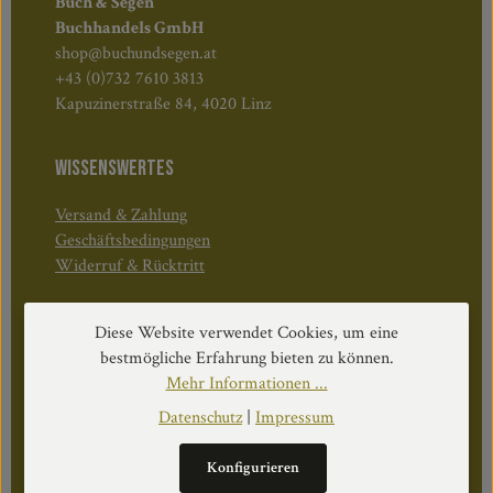
Buch & Segen
Buchhandels GmbH
shop@buchundsegen.at
+43 (0)732 7610 3813
Kapuzinerstraße 84, 4020 Linz
WISSENSWERTES
Versand & Zahlung
Geschäftsbedingungen
Widerruf & Rücktritt
Öffnungszeiten:
Diese Website verwendet Cookies, um eine
Mo–Do: 08:30–17:00 Uhr
bestmögliche Erfahrung bieten zu können.
Fr: 08:30–12:30 Uhr
Mehr Informationen ...
Datenschutz
|
Impressum
Konfigurieren
WEITERS