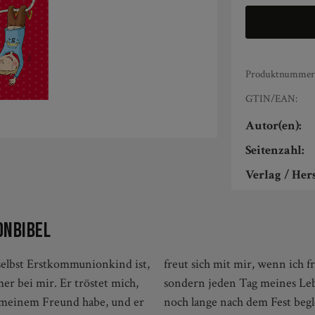
Produktnummer
GTIN/EAN:
Autor(en):
Seitenzahl:
Verlag / Hers
onbibel
 selbst Erstkommunionkind ist,
ur am Tag der Erstkommunion,
mer bei mir. Er tröstet mich,
schenk, das die Kinder auch
it meinem Freund habe, und er
noch lange nach dem Fest begl