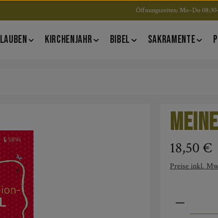
Öffnungszeiten: Mo–Do 08:30–
LAUBEN
KIRCHENJAHR
BIBEL
SAKRAMENTE
P
Meine
Regulärer Pre
18,50 €
Preise inkl. Mw
Produkt An