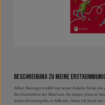
Beschreibung zu Meine Erstkommuni
Albert Biesinger erzählt mit seiner Enkelin Sarah, die
freut sich mit mir, wenn ich fröhlich bin- nicht n
die Geschichten der Bibel neu. Sie zeigen: Jesus ist im
sondern jeden Tag meines Lebens. Ein wunderbares Ge
wenn ich traurig bin, er hilft mir, wenn ich Streit m