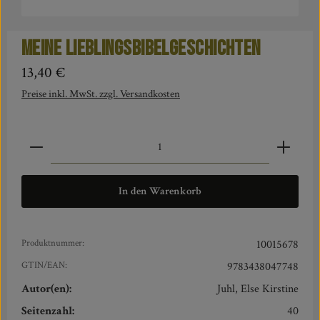
Meine Lieblingsbibelgeschichten
Regulärer Preis:
13,40 €
Preise inkl. MwSt. zzgl. Versandkosten
Produkt Anzahl: Gib den gewünschten Wert ein oder benut
In den Warenkorb
Produktnummer:
10015678
GTIN/EAN:
9783438047748
Autor(en):
Juhl, Else Kirstine
Seitenzahl:
40