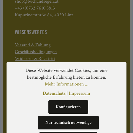
shop@buchundsegen.at
+43 (0)732 7610 3813
Kapuzinerstraße 84, 4020 Linz
WISSENSWERTES
Versand & Zahlung
Geschäftsbedingungen
Widerruf & Rücktritt
Diese Website verwendet Cookies, um eine
Öffnungszeiten:
bestmögliche Erfahrung bieten zu können.
Mo–Do: 08:30–17:00 Uhr
Mehr Informationen ...
Fr: 08:30–12:30 Uhr
Datenschutz
|
Impressum
Konfigurieren
WEITERS
Nur technisch notwendige
Datenschutz