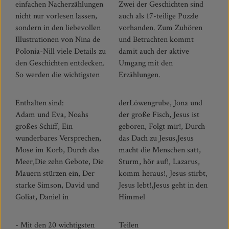
einfachen Nacherzählungen
Zwei der Geschichten sind
nicht nur vorlesen lassen,
auch als 17-teilige Puzzle
sondern in den liebevollen
vorhanden. Zum Zuhören
Illustrationen von Nina de
und Betrachten kommt
Polonia-Nill viele Details zu
damit auch der aktive
den Geschichten entdecken.
Umgang mit den
So werden die wichtigsten
Erzählungen.
Enthalten sind:
derLöwengrube, Jona und
Adam und Eva, Noahs
der große Fisch, Jesus ist
großes Schiff, Ein
geboren, Folgt mir!, Durch
wunderbares Versprechen,
das Dach zu Jesus,Jesus
Mose im Korb, Durch das
macht die Menschen satt,
Meer,Die zehn Gebote, Die
Sturm, hör auf!, Lazarus,
Mauern stürzen ein, Der
komm heraus!, Jesus stirbt,
starke Simson, David und
Jesus lebt!,Jesus geht in den
Goliat, Daniel in
Himmel
- Mit den 20 wichtigsten
Teilen