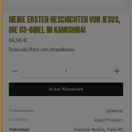
Meine ersten Geschichten von Jesus,
Die U3-Bibel im Kamishibai
Regulärer Preis:
18,50 €
Preise inkl. MwSt. zzgl. Versandkosten
Produkt Anzahl: Gib den gewünschten Wert ein oder benut
In den Warenkorb
Produktnummer:
10009141
GTIN/EAN:
4260179515545
Autor(en):
Fromme-Seifert, Viola M.