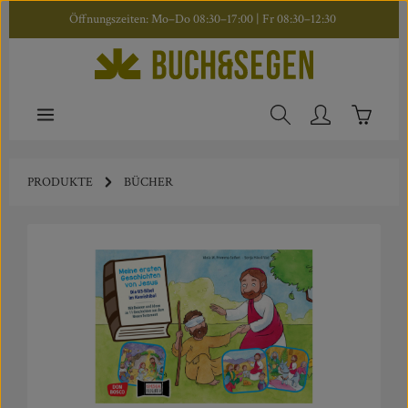
Öffnungszeiten: Mo–Do 08:30–17:00 | Fr 08:30–12:30
Zum Hauptinhalt springen
Warenkor
PRODUKTE
BÜCHER
Bildergalerie überspringen