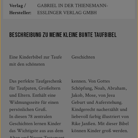
Verlag /
GABRIEL IN DER THIENEMANN-
Hersteller:
ESSLINGER VERLAG GMBH
Beschreibung zu Meine kleine bunte Taufbibel
Eine Kinderbibel zur Taufe
Geschichten
mit den schönsten
Das perfekte Taufgeschenk
kennen. Von Gottes
für Taufpaten, Großeltern
Schöpfung, Noah, Abraham,
und Eltern. Enthält eine
Jakob, Mose, von Jesu
Widmungsseite für einen
Geburt und Auferstehung.
persönlichen Gruß.
Kindgerecht nacherzählt und
In diesen 78 zentralen
liebevoll farbig illustriert von
Geschichten lernen Kinder
Rike Janßen. Mit dieser Bibel
das Wichtigste aus aus dem
können Kinder groß werden.
Alten und Neuen Testament