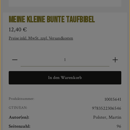
Meine kleine bunte Taufbibel
Regulärer Preis:
12,40 €
Preise inkl. MwSt. zzgl. Versandkosten
Produkt Anzahl: Gib den gewünschten Wert ein oder benut
In den Warenkorb
Produktnummer:
10015641
GTIN/EAN:
9783522306546
Autor(en):
Polster, Martin
Seitenzahl:
96