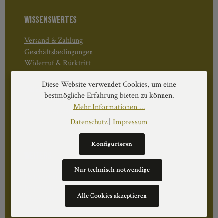
WISSENSWERTES
Versand & Zahlung
Geschäftsbedingungen
Widerruf & Rücktritt
Diese Website verwendet Cookies, um eine
Öffnungszeiten:
bestmögliche Erfahrung bieten zu können.
Mo–Do: 08:30–17:00 Uhr
Mehr Informationen ...
Fr: 08:30–12:30 Uhr
Datenschutz
|
Impressum
Konfigurieren
WEITERS
Nur technisch notwendige
Datenschutz
Impressum
Alle Cookies akzeptieren
Über Uns
Cookie Einstellungen