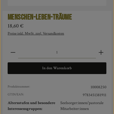
Menschen-Leben-Träume
Regulärer Preis:
18,60 €
Preise inkl. MwSt. zzgl. Versandkosten
Produkt Anzahl: Gib den gewünschten Wert ein oder benut
In den Warenkorb
Produktnummer:
10008250
GTIN/EAN:
9783451381911
Altersstufen und besondere
Seelsorger:innen/pastorale
Interessensgruppen:
Mitarbeiter:innen