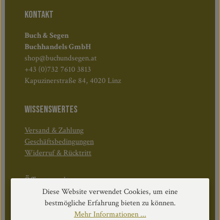
KONTAKT
Buch & Segen
Buchhandels GmbH
shop@buchundsegen.at
+43 (0)732 7610 3813
Kapuzinerstraße 84, 4020 Linz
WISSENSWERTES
Versand & Zahlung
Geschäftsbedingungen
Widerruf & Rücktritt
Öffnungszeiten:
Mo–Do: 08:30–17:00 Uhr
Diese Website verwendet Cookies, um eine
Fr: 08:30–12:30 Uhr
bestmögliche Erfahrung bieten zu können.
Mehr Informationen ...