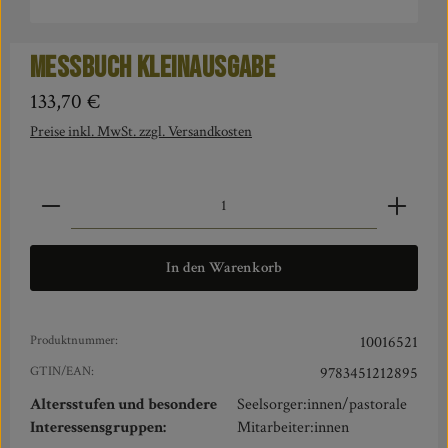
Messbuch Kleinausgabe
Regulärer Preis:
133,70 €
Preise inkl. MwSt. zzgl. Versandkosten
Produkt Anzahl: Gib den gewünschten Wert ein oder benut
In den Warenkorb
Produktnummer:
10016521
GTIN/EAN:
9783451212895
Altersstufen und besondere
Seelsorger:innen/pastorale
Interessensgruppen:
Mitarbeiter:innen