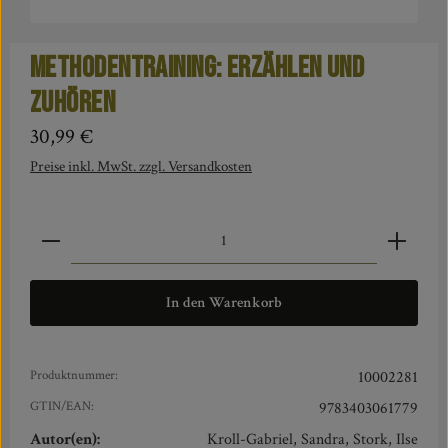
Methodentraining: Erzählen und
Zuhören
Regulärer Preis:
30,99 €
Preise inkl. MwSt. zzgl. Versandkosten
Produkt Anzahl: Gib den gewünschten Wert ein oder benut
In den Warenkorb
Produktnummer:
10002281
GTIN/EAN:
9783403061779
Autor(en):
Kroll-Gabriel, Sandra, Stork, Ilse