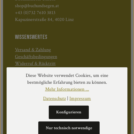
shop@buchundsegen.at
+43 (0)732 7610 3813
Kapuzinerstraße 84, 4020 Linz
WISSENSWERTES
Versand & Zahlung
Geschäftsbedingungen
Widerruf & Rücktritt
Diese Website verwendet Cookies, um eine
Öffnungszeiten:
bestmögliche Erfahrung bieten zu können.
Mo–Do: 08:30–17:00 Uhr
Mehr Informationen ...
Fr: 08:30–12:30 Uhr
Datenschutz
|
Impressum
Konfigurieren
WEITERS
Nur technisch notwendige
Datenschutz