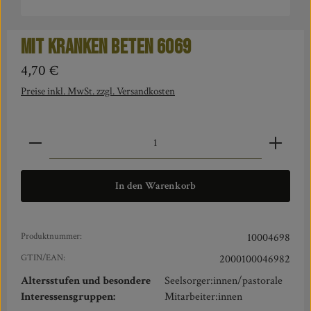
Mit Kranken beten 6069
Regulärer Preis:
4,70 €
Preise inkl. MwSt. zzgl. Versandkosten
Produkt Anzahl: Gib den gewünschten Wert ein oder benut
In den Warenkorb
Produktnummer:
10004698
GTIN/EAN:
2000100046982
Altersstufen und besondere
Seelsorger:innen/pastorale
Interessensgruppen:
Mitarbeiter:innen