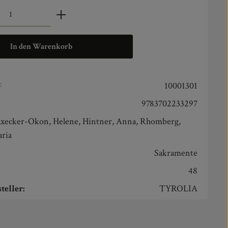
zahl: Gib den gewünschten Wert ein oder benut
In den Warenkorb
:
10001301
9783702233297
xecker-Okon, Helene, Hintner, Anna, Rhomberg,
ria
:
Sakramente
48
teller:
TYROLIA