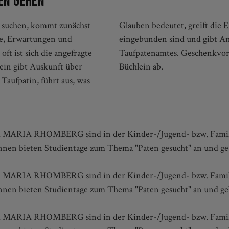
en gehen
d suchen, kommt zunächst
aus, in denen Paten direkt
ge, Erwartungen und
 die Gestaltung des
ft ist sich die angefragte
d Geschichten runden das
lein gibt Auskunft über
Büchlein ab.
Taufpatin, führt aus, was
RHOMBERG sind in der Kinder-/Jugend- bzw. Familienarbe
nen bieten Studientage zum Thema "Paten gesucht" an und geb
RHOMBERG sind in der Kinder-/Jugend- bzw. Familienarbe
nen bieten Studientage zum Thema "Paten gesucht" an und geb
RHOMBERG sind in der Kinder-/Jugend- bzw. Familienarbe