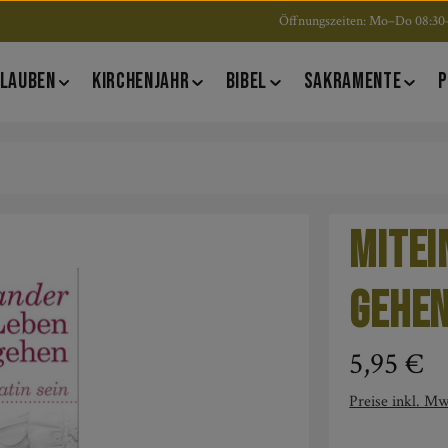
Öffnungszeiten: Mo–Do 08:30–
LAUBEN
KIRCHENJAHR
BIBEL
SAKRAMENTE
P
Mitei
gehe
Regulärer Pre
5,95 €
Preise inkl. Mw