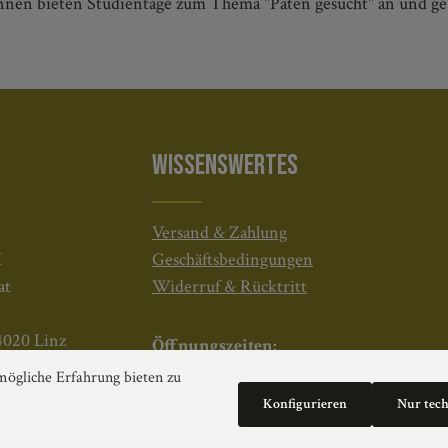
nen bieten Studientage zum Thema "Paten gesucht" an und geb
WISSENSWERTES
Versand & Zahlung
H
Geschäftsbedingungen
at
Widerruf & Rücktritt
4020 Linz
Öffnungszeiten:
Mo–Do: 08:30–17:00 Uhr
ögliche Erfahrung bieten zu
Fr: 08:30–12:30 Uhr
Konfigurieren
Nur tec