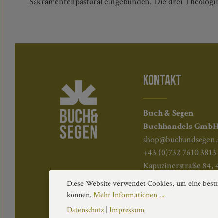
Sakramentenpastoral eingebunden. Die drei Theologin
KONTAKT
Buch & Segen
Buchhandels Gmb
shop@buchundsegen.
+43 (0)732 7610 3813
Kapuzinerstraße 84, 
Diese Website verwendet Cookies, um eine bestm
können.
Mehr Informationen ...
Datenschutz
|
Impressum