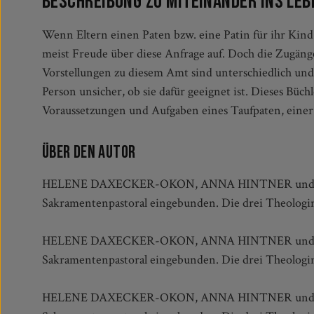
Beschreibung zu Miteinander ins Leb
Wenn Eltern einen Paten bzw. eine Patin für ihr Kin
Glauben bedeutet, greift die Elemente der Tauffeier her
meist Freude über diese Anfrage auf. Doch die Zugän
eingebunden sind und gibt Anregungen und Ideen für
Vorstellungen zu diesem Amt sind unterschiedlich und o
Taufpatenamtes. Geschenkvorschläge, Segensgebete un
Person unsicher, ob sie dafür geeignet ist. Dieses Büch
Voraussetzungen und Aufgaben eines Taufpaten, einer 
Über den Autor
HELENE DAXECKER-OKON, ANNA HINTNER und MARIA 
Sakramentenpastoral eingebunden. Die drei Theologin
HELENE DAXECKER-OKON, ANNA HINTNER und MARIA 
Sakramentenpastoral eingebunden. Die drei Theologin
HELENE DAXECKER-OKON, ANNA HINTNER und MARIA 