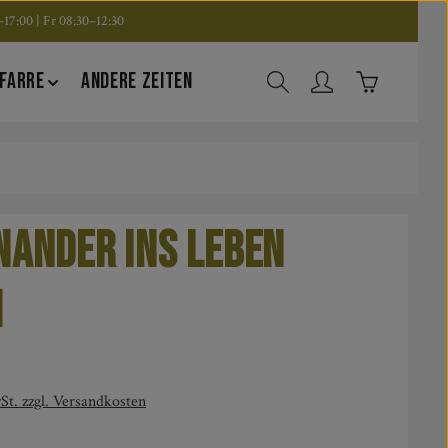
17:00 | Fr 08:30–12:30
Warenkorb en
FARRE
ANDERE ZEITEN
nander ins Leben
n
is:
St. zzgl. Versandkosten