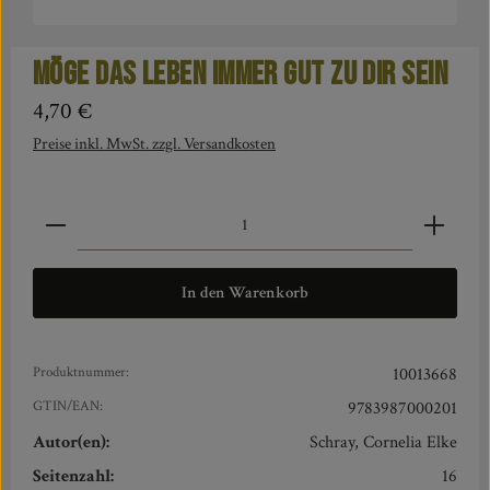
Möge das Leben immer gut zu dir sein
Regulärer Preis:
4,70 €
Preise inkl. MwSt. zzgl. Versandkosten
Produkt Anzahl: Gib den gewünschten Wert ein oder benut
In den Warenkorb
Produktnummer:
10013668
GTIN/EAN:
9783987000201
Autor(en):
Schray, Cornelia Elke
Seitenzahl:
16