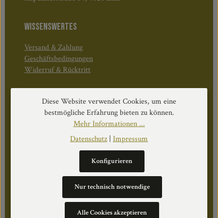
WISSENSWERTES
Versand & Zahlung
Geschäftsbedingungen
Widerruf & Rücktritt
Öffnungszeiten:
Diese Website verwendet Cookies, um eine
Mo–Do: 08:30–17:00 Uhr
bestmögliche Erfahrung bieten zu können.
Fr: 08:30–12:30 Uhr
Mehr Informationen ...
Datenschutz
|
Impressum
Konfigurieren
WEITERS
Datenschutz
Nur technisch notwendige
Impressum
Über Uns
Alle Cookies akzeptieren
Cookie Einstellungen