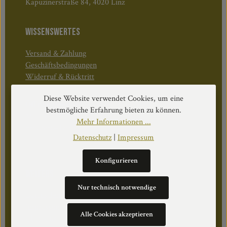
Kapuzinerstraße 84, 4020 Linz
WISSENSWERTES
Versand & Zahlung
Geschäftsbedingungen
Widerruf & Rücktritt
Diese Website verwendet Cookies, um eine
Öffnungszeiten:
bestmögliche Erfahrung bieten zu können.
Mo–Do: 08:30–17:00 Uhr
Mehr Informationen ...
Fr: 08:30–12:30 Uhr
Datenschutz
|
Impressum
Konfigurieren
WEITERS
Nur technisch notwendige
Datenschutz
Impressum
Alle Cookies akzeptieren
Über Uns