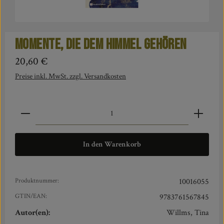
Momente, die dem Himmel gehören
Regulärer Preis:
20,60 €
Preise inkl. MwSt. zzgl. Versandkosten
Produkt Anzahl: Gib den gewünschten Wert ein oder benut
In den Warenkorb
Produktnummer:
10016055
GTIN/EAN:
9783761567845
Autor(en):
Willms, Tina