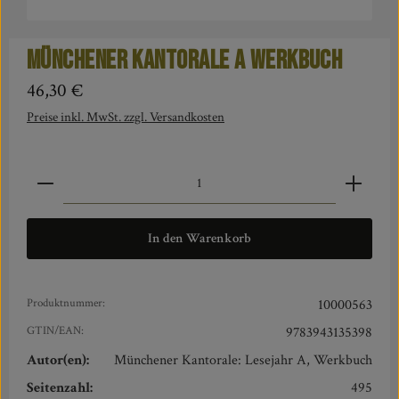
Münchener Kantorale A Werkbuch
Regulärer Preis:
46,30 €
Preise inkl. MwSt. zzgl. Versandkosten
Produkt Anzahl: Gib den gewünschten Wert ein oder benut
In den Warenkorb
Produktnummer:
10000563
GTIN/EAN:
9783943135398
Autor(en):
Münchener Kantorale: Lesejahr A, Werkbuch
Seitenzahl:
495