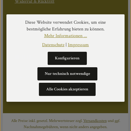
Widerruf & Rücktritt
Öffnungszeiten:
Diese Website verwendet Cookies, um eine
Mo–Do: 08:30–17:00 Uhr
bestmögliche Erfahrung bieten zu können.
Fr: 08:30–12:30 Uhr
Mehr Informationen ...
Datenschutz
|
Impressum
WEITERS
Konfigurieren
Datenschutz
Nur technisch notwendige
Impressum
Über Uns
Alle Cookies akzeptieren
Cookie Einstellungen
Alle Preise inkl. gesetzl. Mehrwertsteuer zzgl.
Versandkosten
und ggf.
Nachnahmegebühren, wenn nicht anders angegeben.