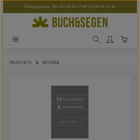
Öffnungszeiten: Mo–Do 08:30–17:00 | Fr 08:30–12:30
Zum Hauptinhalt springen
Warenkor
PRODUKTE
BÜCHER
Bildergalerie überspringen