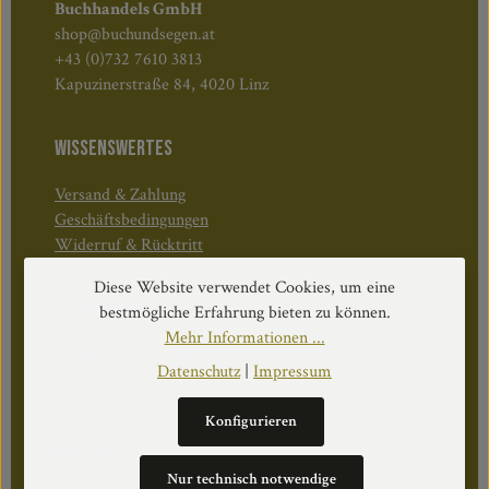
Buchhandels GmbH
shop@buchundsegen.at
+43 (0)732 7610 3813
Kapuzinerstraße 84, 4020 Linz
WISSENSWERTES
Versand & Zahlung
Geschäftsbedingungen
Widerruf & Rücktritt
Diese Website verwendet Cookies, um eine
Öffnungszeiten:
bestmögliche Erfahrung bieten zu können.
Mo–Do: 08:30–17:00 Uhr
Mehr Informationen ...
Fr: 08:30–12:30 Uhr
Datenschutz
|
Impressum
Konfigurieren
WEITERS
Nur technisch notwendige