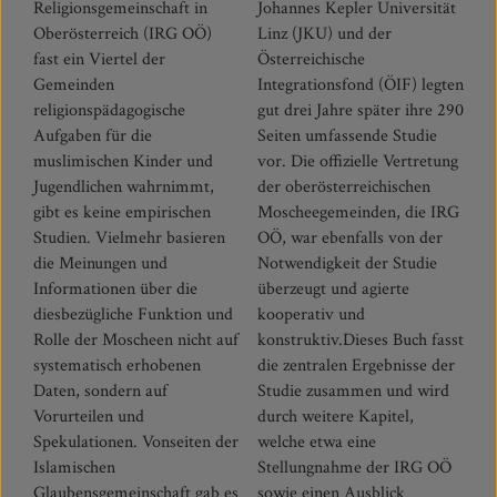
Religionsgemeinschaft in
Johannes Kepler Universität
Oberösterreich (IRG OÖ)
Linz (JKU) und der
fast ein Viertel der
Österreichische
Gemeinden
Integrationsfond (ÖIF) legten
religionspädagogische
gut drei Jahre später ihre 290
Aufgaben für die
Seiten umfassende Studie
muslimischen Kinder und
vor. Die offizielle Vertretung
Jugendlichen wahrnimmt,
der oberösterreichischen
gibt es keine empirischen
Moscheegemeinden, die IRG
Studien. Vielmehr basieren
OÖ, war ebenfalls von der
die Meinungen und
Notwendigkeit der Studie
Informationen über die
überzeugt und agierte
diesbezügliche Funktion und
kooperativ und
Rolle der Moscheen nicht auf
konstruktiv.Dieses Buch fasst
systematisch erhobenen
die zentralen Ergebnisse der
Daten, sondern auf
Studie zusammen und wird
Vorurteilen und
durch weitere Kapitel,
Spekulationen. Vonseiten der
welche etwa eine
Islamischen
Stellungnahme der IRG OÖ
Glaubensgemeinschaft gab es
sowie einen Ausblick