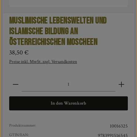
Muslimische Lebenswelten und
islamische Bildung an
österreichischen Moscheen
Regulärer Preis:
38,50 €
Preise inkl. MwSt. zzgl. Versandkosten
Produkt Anzahl: Gib den gewünschten Wert ein oder benut
In den Warenkorb
Produktnummer:
10016325
GTIN/EAN:
9783991516545