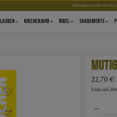
Öffnungszeiten: Mo–Do 08:30–
LAUBEN
KIRCHENJAHR
BIBEL
SAKRAMENTE
P
Muti
Regulärer Pre
22,70 €
Preise inkl. Mw
Produkt An