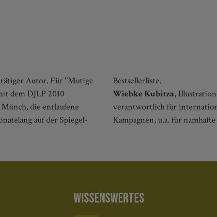
arätiger Autor. Für "Mutige
Bestsellerliste.
mit dem DJLP 2010
Wiebke Kubitza
, Illustrati
e Mönch, die entlaufene
verantwortlich für internatio
onatelang auf der Spiegel-
Kampagnen, u.a. für namhafte
WISSENSWERTES