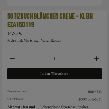
NOTIZBUCH Blümchen creme - klein
EZA150119
Regulärer Preis:
14,95 €
Preise inkl. MwSt. zzgl. Versandkosten
Produkt Anzahl: Gib den gewünschten Wert ein oder benut
In den Warenkorb
Produktnummer:
10016533
GTIN/EAN:
2000100165331
Altersstufen und
Lebensphase Erwachsenenalter,