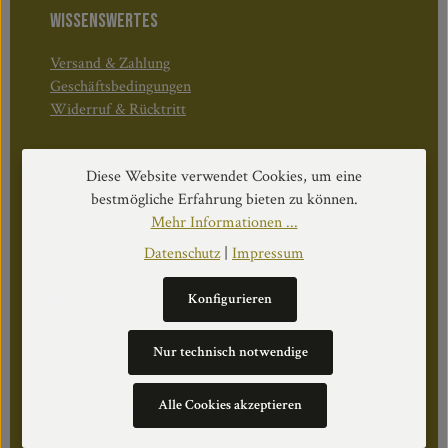
WISSENSWERTES
Versand & Zahlung
Geschäftsbedingungen
Widerruf & Rücktritt
Öffnungszeiten:
Diese Website verwendet Cookies, um eine
Mo–Do: 08:30–17:00 Uhr
bestmögliche Erfahrung bieten zu können.
Fr: 08:30–12:30 Uhr
Mehr Informationen ...
Datenschutz
|
Impressum
WEITERS
Konfigurieren
Datenschutz
Nur technisch notwendige
Impressum
Über Uns
Alle Cookies akzeptieren
Cookie Einstellungen