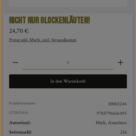
Nicht nur Glockenläuten!
Regulärer Preis:
24,70 €
Preise inkl. MwSt. zzgl. Versandkosten
Produkt Anzahl: Gib den gewünschten Wert ein oder benut
In den Warenkorb
Produktnummer:
10002246
GTIN/EAN:
9783796616495
Autor(en):
Hück, Anneliese
Seitenzahl:
216