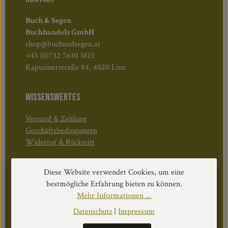
Buch & Segen
Buchhandels GmbH
shop@buchundsegen.at
+43 (0)732 7610 3813
Kapuzinerstraße 84, 4020 Linz
WISSENSWERTES
Versand & Zahlung
Geschäftsbedingungen
Widerruf & Rücktritt
Öffnungszeiten:
Diese Website verwendet Cookies, um eine
Mo–Do: 08:30–17:00 Uhr
bestmögliche Erfahrung bieten zu können.
Fr: 08:30–12:30 Uhr
Mehr Informationen ...
Datenschutz
|
Impressum