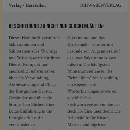
Verlag / Hersteller:
SCHWABENVERLAG
Beschreibung zu Nicht nur Glockenläuten!
Dieses Handbuch vermittelt
Sakramente und das
Sakristaninnen und
Kirchenjahr - immer mit
Sakristanen alles Wichtige
besonderem Augenmerk auf
und Wissenswerte für ihren
das, was Sakristane wissen
Dienst. Kompakt und
müssen. Die häufigsten
anschaulich informiert es
Ministrantendienste, der
über die Verwendung,
"Schnellkurs" für Aushilfen,
Aufbewahrung und Pflege
ein Register mit
der liturgischen Geräte,
Worterklärungen sowie ein
Gewänder und über die
ausführliches
liturgischen Bücher. Eine
Stichwortregister runden das
kurze Einführung in die
Buch ab. Eine unentbehrliche
Liturgie erklärt die
Arbeitshilfe für Küster,
verschiedenen
Mesner und Sigristen.