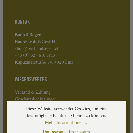
KONTAKT
Buch & Segen
Buchhandels GmbH
shop@buchundsegen.at
+43 (0)732 7610 3813
Kapuzinerstraße 84, 4020 Linz
WISSENSWERTES
Versand & Zahlung
Geschäftsbedingungen
Widerruf & Rücktritt
Diese Website verwendet Cookies, um eine
bestmögliche Erfahrung bieten zu können.
Öffnungszeiten:
Mehr Informationen ...
Mo–Do: 08:30–17:00 Uhr
Datenschutz
|
Impressum