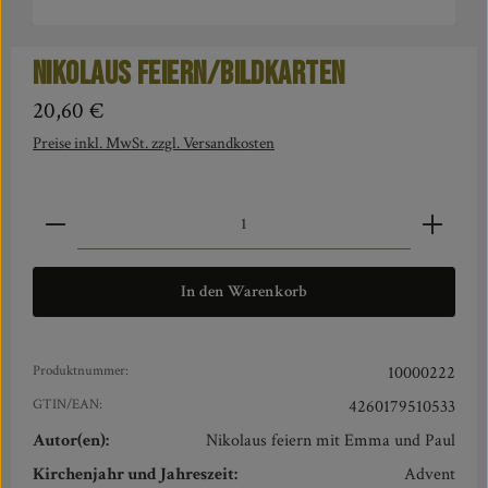
Nikolaus feiern/Bildkarten
Regulärer Preis:
20,60 €
Preise inkl. MwSt. zzgl. Versandkosten
Produkt Anzahl: Gib den gewünschten Wert ein oder benut
In den Warenkorb
Produktnummer:
10000222
GTIN/EAN:
4260179510533
Autor(en):
Nikolaus feiern mit Emma und Paul
Kirchenjahr und Jahreszeit:
Advent