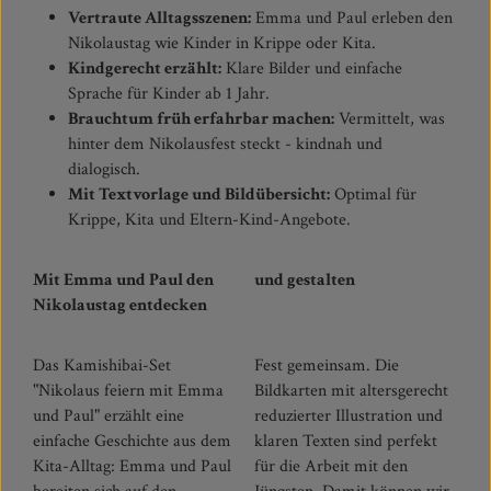
Vertraute Alltagsszenen:
Emma und Paul erleben den
Nikolaustag wie Kinder in Krippe oder Kita.
Kindgerecht erzählt:
Klare Bilder und einfache
Sprache für Kinder ab 1 Jahr.
Brauchtum früh erfahrbar machen:
Vermittelt, was
hinter dem Nikolausfest steckt - kindnah und
dialogisch.
Mit Textvorlage und Bildübersicht:
Optimal für
Krippe, Kita und Eltern-Kind-Angebote.
Mit Emma und Paul den
und gestalten
Nikolaustag entdecken
Das Kamishibai-Set
Fest gemeinsam. Die
"Nikolaus feiern mit Emma
Bildkarten mit altersgerecht
und Paul" erzählt eine
reduzierter Illustration und
einfache Geschichte aus dem
klaren Texten sind perfekt
Kita-Alltag: Emma und Paul
für die Arbeit mit den