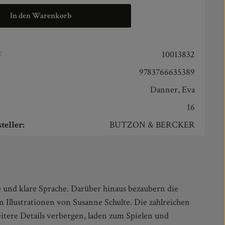
In den Warenkorb
:
10013832
9783766635389
Danner, Eva
16
teller:
BUTZON & BERCKER