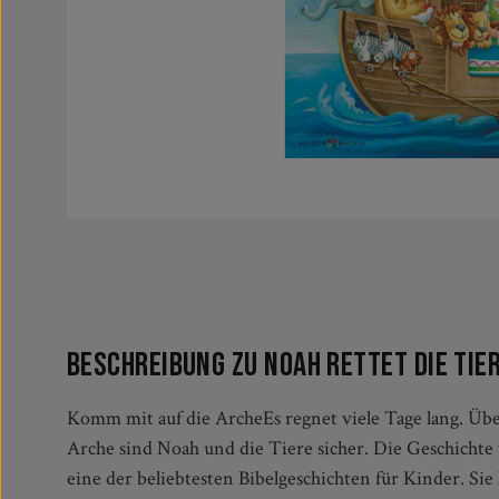
Beschreibung zu Noah rettet die Tie
Komm mit auf die ArcheEs regnet viele Tage lang. Über
überzeugen durch die einfache und klare Sprache. Da
Arche sind Noah und die Tiere sicher. Die Geschichte
farbenfrohen und detailreichen Illustrationen von Susa
eine der beliebtesten Bibelgeschichten für Kinder. Sie 
Klappen, hinter denen sich weitere Details verbergen, l