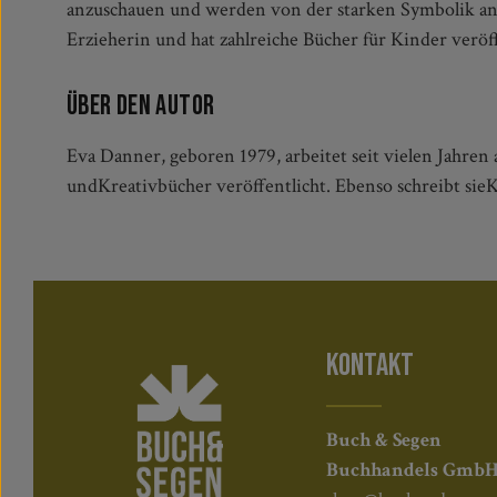
anzuschauen und werden von der starken Symbolik an
Entdecken ein.- Die beliebte biblische Geschichte für d
Erzieherin und hat zahlreiche Bücher für Kinder veröff
Über den Autor
Eva Danner, geboren 1979, arbeitet seit vielen Jahren a
undKreativbücher veröffentlicht. Ebenso schreibt sie
KONTAKT
Buch & Segen
Buchhandels Gmb