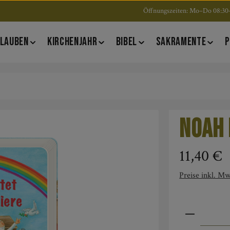
Öffnungszeiten: Mo–Do 08:30–
LAUBEN
KIRCHENJAHR
BIBEL
SAKRAMENTE
P
Noah 
Regulärer Pre
11,40 €
Preise inkl. Mw
Produkt An