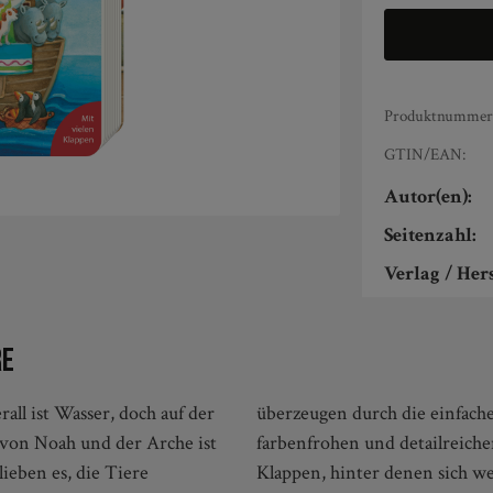
Produktnummer
GTIN/EAN:
Autor(en):
Seitenzahl:
Verlag / Hers
re
all ist Wasser, doch auf der
rüber hinaus bezaubern die
 von Noah und der Arche ist
nne Schulte. Die zahlreichen
lieben es, die Tiere
aden zum Spielen und