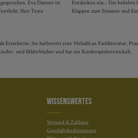
gesprochen. Eva Danner ist
ie Kleinsten nacherzählt- Mit
entlicht. Ihre Texte
Klappen zum Staunen und Ent
ls Erzieherin. Sie hatbereits eine Vielzahl an Fachliteratur, Pr
Kinder- und Bilderbücher und hat ein Kinderspielentwickelt.
WISSENSWERTES
Versand & Zahlung
H
Geschäftsbedingungen