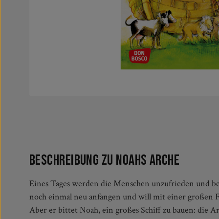
Beschreibung zu Noahs Arche
Eines Tages werden die Menschen unzufrieden und beg
schützen. Nach Genesis 6,5 - 9,17. - Die Mini-Bilde
noch einmal neu anfangen und will mit einer großen Fl
sind bei Kindern allseits beliebt und eignen sich deshalb
Aber er bittet Noah, ein großes Schiff zu bauen: die A
oder als Mitgebsel für die Kindergrupp