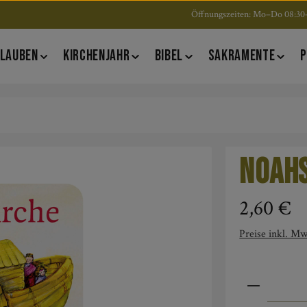
Öffnungszeiten: Mo–Do 08:30–
LAUBEN
KIRCHENJAHR
BIBEL
SAKRAMENTE
P
Noah
Regulärer Pre
2,60 €
Preise inkl. Mw
Produkt An