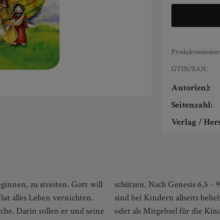
Produktnummer
GTIN/EAN:
Autor(en):
Seitenzahl:
Verlag / Hers
innen, zu streiten. Gott will
rbücher mit den runden Ecken
ut alles Leben vernichten.
 als preiswertes Mitbringsel
rche. Darin sollen er und seine
e oder im Rahmen eines