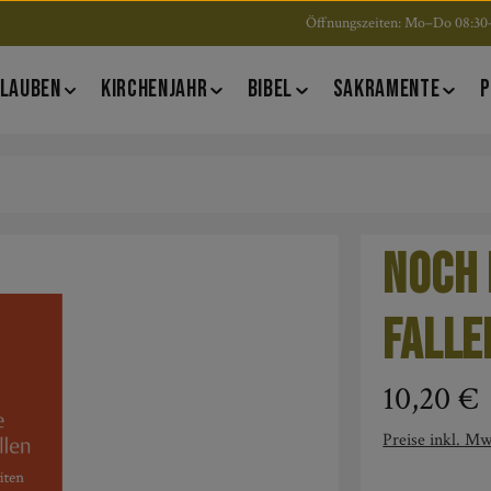
Öffnungszeiten: Mo–Do 08:30–
LAUBEN
KIRCHENJAHR
BIBEL
SAKRAMENTE
P
Noch 
falle
Regulärer Pre
10,20 €
Preise inkl. Mw