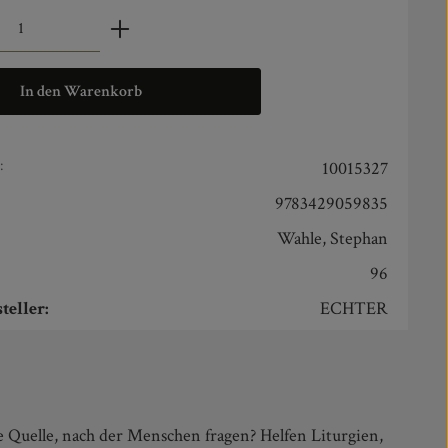
zahl: Gib den gewünschten Wert ein oder benut
In den Warenkorb
:
10015327
9783429059835
Wahle, Stephan
96
teller:
ECHTER