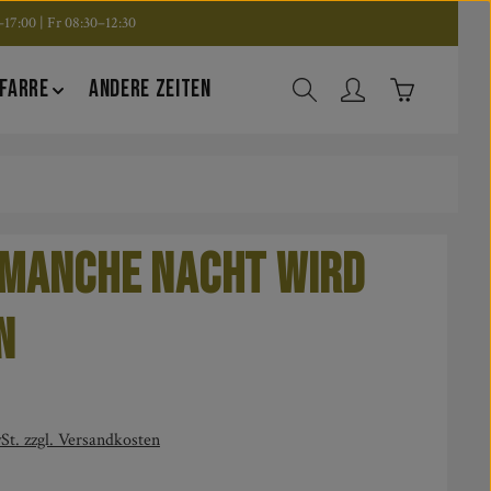
17:00 | Fr 08:30–12:30
Warenkorb en
FARRE
ANDERE ZEITEN
manche Nacht wird
n
is:
St. zzgl. Versandkosten