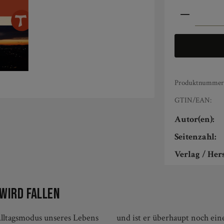
Produkt An
Produktnummer
GTIN/EAN:
Autor(en):
Seitenzahl:
Verlag / Hers
wird fallen
lltagsmodus unseres Lebens
en fragen? Helfen Liturgien,