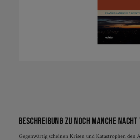
Beschreibung zu Noch manche Nacht 
Gegenwärtig scheinen Krisen und Katastrophen den A
und ist er überhaupt noch eine Quelle, nach der Mensch