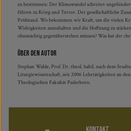
zu bestimmen: Der Klimawandel schreitet ungehinder
Gottesdienste und kirchliche Rituale, die Kraft zum G
führen zu Krieg und Terror. Der gesellschaftliche Zus
in Krisenzeiten zu einer Sinn- und Kraftressource we
Prüfstand. Wo bekommen wir Kraft, um die vielen Kri
Orientierung und Optimismus spenden kann, davon 
Widrigkeiten auszuhalten und die Hoffnung zu stärken,
ohnmächtig gegenüberstehen müssen? Was hat der chri
Über den Autor
Stephan Wahle, Prof. Dr. theol. habil. nach dem Stud
Liturgiewissenschaft, seit 2006 Lehrtätigkeiten an de
Theologischen Fakultät Paderborn.
KONTAKT