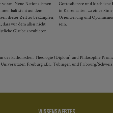
t voran. Neue Nationalismen
uten zu stärken? Wie Liturgie
ammenhalt steht auf dem
rden und neue Hoffnung,
sen dieser Zeit zu bekämpfen,
soll in diesem Buch die Rede
 dass wir dem allen nicht
sein.
stliche Glaube anzubieten
ium der katholischen Theologie (Diplom) und Philosophie Promo
n Universitäten Freiburg i.Br., Tübingen und Fribourg/Schweiz, 
WISSENSWERTES