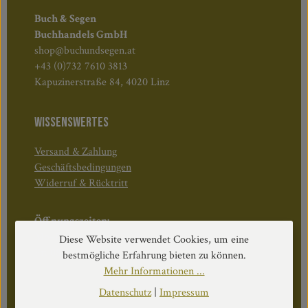
Buch & Segen
Buchhandels GmbH
shop@buchundsegen.at
+43 (0)732 7610 3813
Kapuzinerstraße 84, 4020 Linz
WISSENSWERTES
Versand & Zahlung
Geschäftsbedingungen
Widerruf & Rücktritt
Öffnungszeiten:
Mo–Do: 08:30–17:00 Uhr
Diese Website verwendet Cookies, um eine
Fr: 08:30–12:30 Uhr
bestmögliche Erfahrung bieten zu können.
Mehr Informationen ...
Datenschutz
|
Impressum