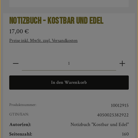
Notizbuch - Kostbar und Edel
Regulärer Preis:
17,00 €
Preise inkl. MwSt. zzgl. Versandkosten
Produkt Anzahl: Gib den gewünschten Wert ein oder benut
In den Warenkorb
Produktnummer:
10012915
GTIN/EAN:
4050025382922
Autor(en):
Notizbuch "Kostbar und Edel"
Seitenzahl:
160