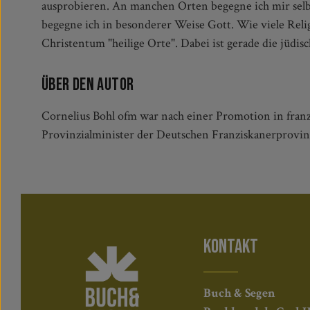
ausprobieren. An manchen Orten begegne ich mir sel
Spiritualität Beziehungs- und Erfahrungsräume eröffn
begegne ich in besonderer Weise Gott. Wie viele Reli
Orte gestalten? Braucht Glaube überhaupt Orte, wenn Got
Christentum "heilige Orte". Dabei ist gerade die jüdisc
Über den Autor
Cornelius Bohl ofm war nach einer Promotion in franzi
Provinzialminister der Deutschen Franziskanerprovinz.
KONTAKT
Buch & Segen