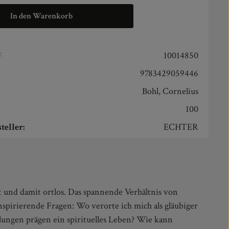
In den Warenkorb
:
10014850
9783429059446
Bohl, Cornelius
100
teller:
ECHTER