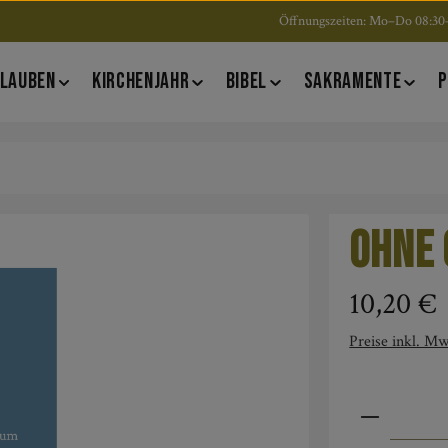
Öffnungszeiten: Mo–Do 08:30–
LAUBEN
KIRCHENJAHR
BIBEL
SAKRAMENTE
P
Ohne 
Regulärer Pre
10,20 €
Preise inkl. Mw
Produkt An