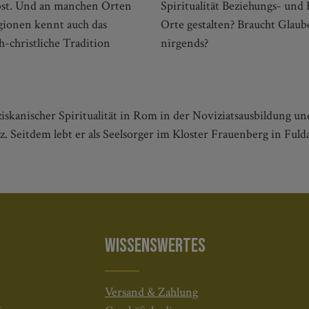
bst. Und an manchen Orten
en und konkrete geistliche
gionen kennt auch das
t doch überall ist und
h-christliche Tradition
nirgends?
skanischer Spiritualität in Rom in der Noviziatsausbildung und
 Seitdem lebt er als Seelsorger im Kloster Frauenberg in Fulda
WISSENSWERTES
Versand & Zahlung