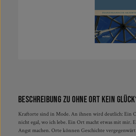
Beschreibung zu Ohne Ort kein Glück
Kraftorte sind in Mode. An ihnen wird deutlich: Ein Ort
überzeugt, dass Gott überall ist und damit ortlos. 
nicht egal, wo ich lebe. Ein Ort macht etwas mit mir.
Spiritualität und Raum stellt inspirierende Fragen: Wo ver
Angst machen. Orte können Geschichte vergegenwärt
Mensch? Welche Raumvorstellungen prägen ein spirituel