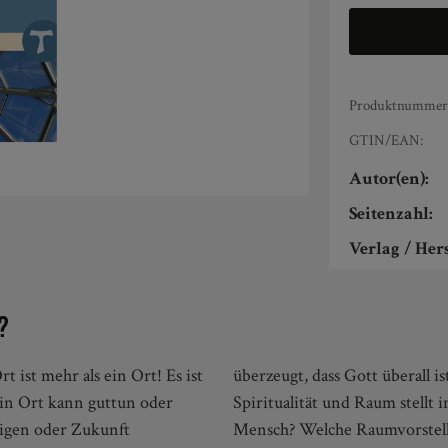
Produktnummer
GTIN/EAN:
Autor(en):
Seitenzahl:
Verlag / Hers
?
 ist mehr als ein Ort! Es ist
Das spannende Verhältnis von
 Ein Ort kann guttun oder
orte ich mich als gläubiger
igen oder Zukunft
les Leben? Wie kann