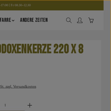
17:00 | Fr 08:30–12:30
Warenkorb en
FARRE
ANDERE ZEITEN
doxenkerze 220 x 8
is:
St. zzgl. Versandkosten
zahl: Gib den gewünschten Wert ein oder benut