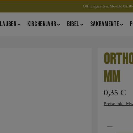
Öffnungszeiten: Mo–Do 08:30–
LAUBEN
KIRCHENJAHR
BIBEL
SAKRAMENTE
P
Ortho
mm
Regulärer Pre
0,35 €
Preise inkl. Mw
Produkt An