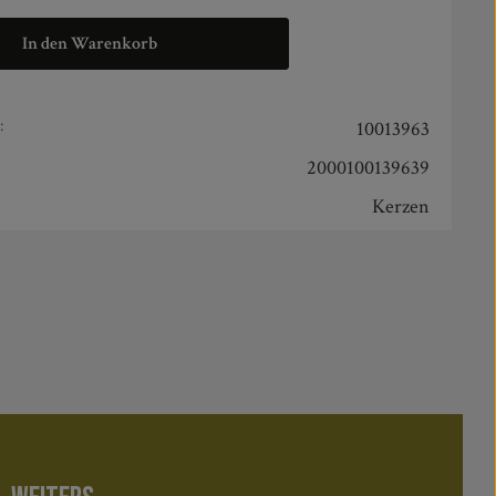
In den Warenkorb
:
10013963
2000100139639
Kerzen