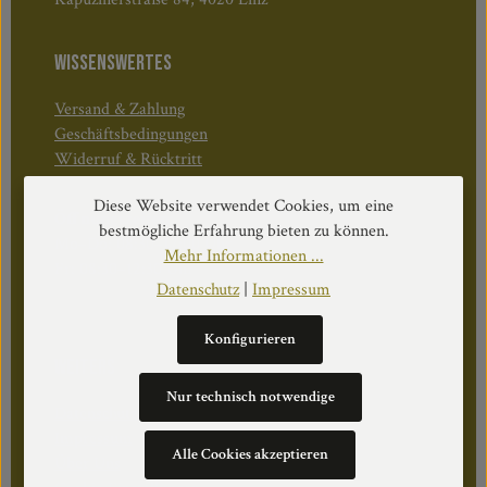
WISSENSWERTES
Versand & Zahlung
Geschäftsbedingungen
Widerruf & Rücktritt
Diese Website verwendet Cookies, um eine
Öffnungszeiten:
bestmögliche Erfahrung bieten zu können.
Mo–Do: 08:30–17:00 Uhr
Mehr Informationen ...
Fr: 08:30–12:30 Uhr
Datenschutz
|
Impressum
Konfigurieren
WEITERS
Nur technisch notwendige
Datenschutz
Impressum
Alle Cookies akzeptieren
Über Uns