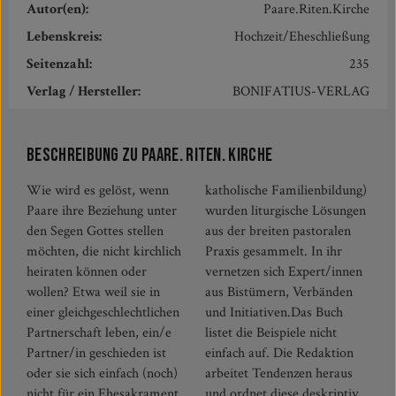
Autor(en):
Paare.Riten.Kirche
Lebenskreis:
Hochzeit/Eheschließung
Seitenzahl:
235
Verlag / Hersteller:
BONIFATIUS-VERLAG
Beschreibung zu Paare. Riten. Kirche
Wie wird es gelöst, wenn
katholische Familienbildung)
Paare ihre Beziehung unter
wurden liturgische Lösungen
den Segen Gottes stellen
aus der breiten pastoralen
möchten, die nicht kirchlich
Praxis gesammelt. In ihr
heiraten können oder
vernetzen sich Expert/innen
wollen? Etwa weil sie in
aus Bistümern, Verbänden
einer gleichgeschlechtlichen
und Initiativen.Das Buch
Partnerschaft leben, ein/e
listet die Beispiele nicht
Partner/in geschieden ist
einfach auf. Die Redaktion
oder sie sich einfach (noch)
arbeitet Tendenzen heraus
nicht für ein Ehesakrament
und ordnet diese deskriptiv