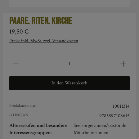
Paare. Riten. Kirche
Regulärer Preis:
19,50 €
Preise inkl. MwSt. zzgl. Versandkosten
Produkt Anzahl: Gib den gewünschten Wert ein oder benut
In den Warenkorb
Produktnummer:
10011314
GTIN/EAN:
9783897108615
Altersstufen und besondere
Seelsorger:innen/pastorale
Interessensgruppen:
Mitarbeiter:innen