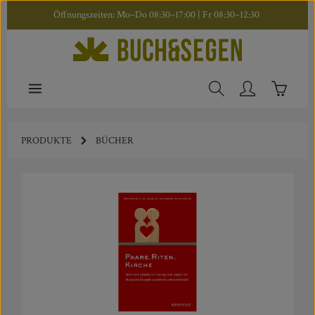
Öffnungszeiten: Mo–Do 08:30–17:00 | Fr 08:30–12:30
Zum Hauptinhalt springen
Warenkor
PRODUKTE
BÜCHER
Bildergalerie überspringen