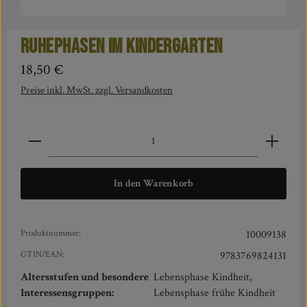
Ruhephasen im Kindergarten
Regulärer Preis:
18,50 €
Preise inkl. MwSt. zzgl. Versandkosten
Produkt Anzahl: Gib den gewünschten Wert ein oder benut
In den Warenkorb
Produktnummer:
10009138
GTIN/EAN:
9783769824131
Altersstufen und besondere
Lebensphase Kindheit,
Interessensgruppen:
Lebensphase frühe Kindheit