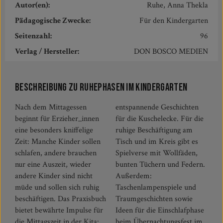
Autor(en):
Ruhe, Anna Thekla
Pädagogische Zwecke:
Für den Kindergarten
Seitenzahl:
96
Verlag / Hersteller:
DON BOSCO MEDIEN
Beschreibung zu Ruhephasen im Kindergarten
Nach dem Mittagessen
entspannende Geschichten
beginnt für Erzieher_innen
für die Kuschelecke. Für die
eine besonders kniffelige
ruhige Beschäftigung am
Zeit: Manche Kinder sollen
Tisch und im Kreis gibt es
schlafen, andere brauchen
Spielverse mit Wollfäden,
nur eine Auszeit, wieder
bunten Tüchern und Federn.
andere Kinder sind nicht
Außerdem:
müde und sollen sich ruhig
Taschenlampenspiele und
beschäftigen. Das Praxisbuch
Traumgeschichten sowie
bietet bewährte Impulse für
Ideen für die Einschlafphase
die Mittagszeit in der Kita:
beim Übernachtungsfest im