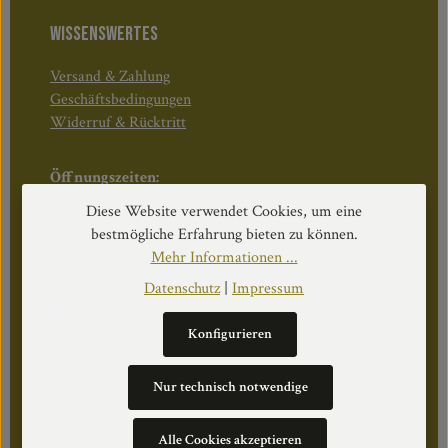
WISSENSWERTES
Versand & Zahlung
Geschäftsbedingungen
Widerruf & Rücktritt
Öffnungszeiten:
Mo–Do: 08:30–17:00 Uhr
Diese Website verwendet Cookies, um eine
Fr: 08:30–12:30 Uhr
bestmögliche Erfahrung bieten zu können.
Mehr Informationen ...
Datenschutz
|
Impressum
WEITERS
Konfigurieren
Datenschutz
Impressum
Nur technisch notwendige
Über Uns
Cookie Einstellungen
Alle Cookies akzeptieren