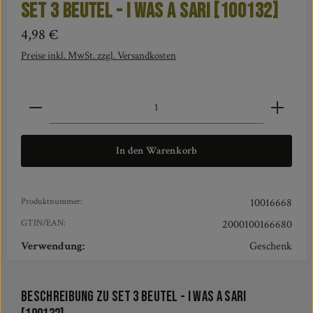
SET 3 BEUTEL - I was a Sari [100132]
Regulärer Preis:
4,98 €
Preise inkl. MwSt. zzgl. Versandkosten
Produkt Anzahl: Gib den gewünschten Wert ein oder benut
In den Warenkorb
Produktnummer:
10016668
GTIN/EAN:
2000100166680
Verwendung:
Geschenk
Beschreibung zu SET 3 BEUTEL - I was a Sari