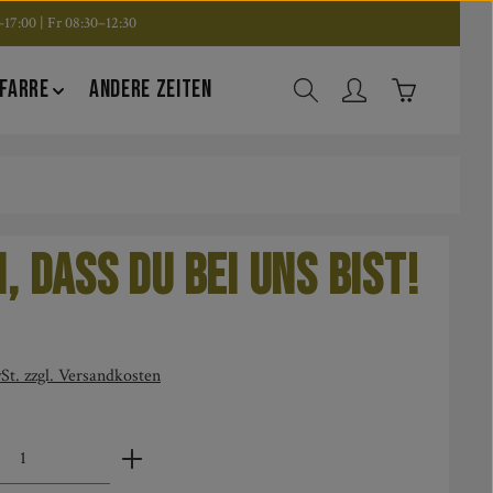
17:00 | Fr 08:30–12:30
Warenkorb en
FARRE
ANDERE ZEITEN
, dass du bei uns bist!
is:
St. zzgl. Versandkosten
zahl: Gib den gewünschten Wert ein oder benut