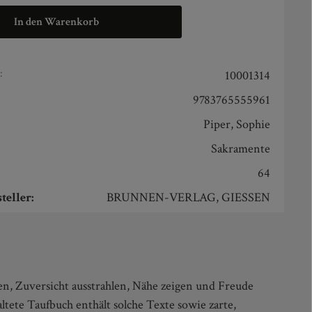
In den Warenkorb
:
10001314
9783765555961
Piper, Sophie
:
Sakramente
64
teller:
BRUNNEN-VERLAG, GIESSEN