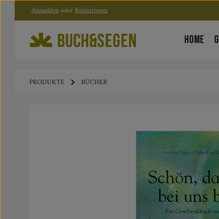
Anmelden
oder
Registrieren
Zum Hauptinhalt springen
Zur Hauptnavigation springen
HOME
G
PRODUKTE
BÜCHER
Bildergalerie überspringen