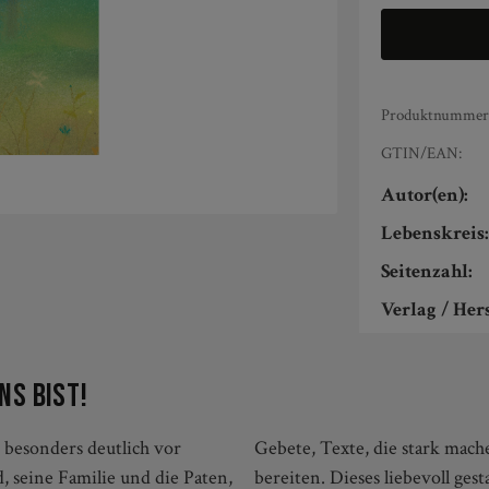
Produktnummer
GTIN/EAN:
Autor(en):
Lebenskreis
Seitenzahl:
Verlag / Hers
ns bist!
 besonders deutlich vor
, Nähe zeigen und Freude
d, seine Familie und die Paten,
ält solche Texte sowie zarte,