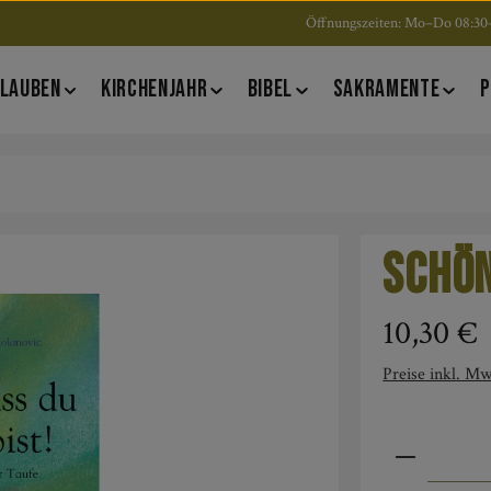
Öffnungszeiten: Mo–Do 08:30–
LAUBEN
KIRCHENJAHR
BIBEL
SAKRAMENTE
P
Schön
Regulärer Pre
10,30 €
Preise inkl. Mw
Produkt An