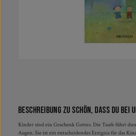
Beschreibung zu Schön, dass du bei u
Kinder sind ein Geschenk Gottes. Die Taufe führt dies
Gebete, Texte, die stark machen, Zuversicht ausstrahlen
Augen. Sie ist ein entscheidendes Ereignis für das Kin
bereiten. Dieses liebevoll gestaltete Taufbuch enth