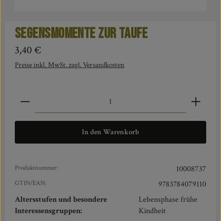
Segensmomente zur Taufe
Regulärer Preis:
3,40 €
Preise inkl. MwSt. zzgl. Versandkosten
Produkt Anzahl: Gib den gewünschten Wert ein oder benut
In den Warenkorb
Produktnummer:
10008737
GTIN/EAN:
9783784079110
Altersstufen und besondere
Lebensphase frühe
Interessensgruppen:
Kindheit