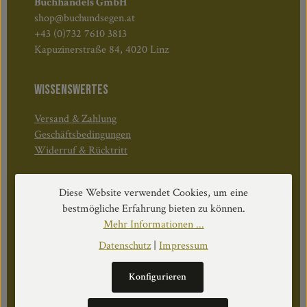
Buchhandels GmbH
shop@buchundsegen.at
+43 (0)732 7610 3813
Kapuzinerstraße 84, 4020 Linz
WISSENSWERTES
Versand & Zahlung
Geschäftsbedingungen
Widerruf & Rücktritt
Öffnungszeiten:
Diese Website verwendet Cookies, um eine
Mo–Do: 08:30–17:00 Uhr
bestmögliche Erfahrung bieten zu können.
Fr: 08:30–12:30 Uhr
Mehr Informationen ...
Datenschutz
|
Impressum
Konfigurieren
WEITERS