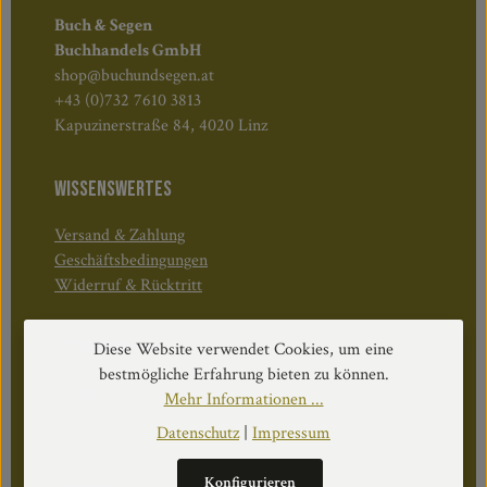
Buch & Segen
Buchhandels GmbH
shop@buchundsegen.at
+43 (0)732 7610 3813
Kapuzinerstraße 84, 4020 Linz
WISSENSWERTES
Versand & Zahlung
Geschäftsbedingungen
Widerruf & Rücktritt
Öffnungszeiten:
Diese Website verwendet Cookies, um eine
Mo–Do: 08:30–17:00 Uhr
bestmögliche Erfahrung bieten zu können.
Fr: 08:30–12:30 Uhr
Mehr Informationen ...
Datenschutz
|
Impressum
Konfigurieren