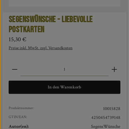
Segenswünsche - Liebevolle
Postkarten
Regulärer Preis:
15,30 €
Preise inkl. MwSt. zzgl. Versandkosten
Produkt Anzahl: Gib den gewünschten Wert ein oder benut
In den Warenkorb
Produktnummer:
10015828
GTIN/EAN:
4250454739148
Autor(en):
SegensWünsche