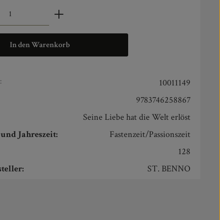
zahl: Gib den gewünschten Wert ein oder benut
In den Warenkorb
:
10011149
9783746258867
Seine Liebe hat die Welt erlöst
und Jahreszeit:
Fastenzeit/Passionszeit
128
teller:
ST. BENNO