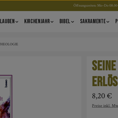
Öffnungszeiten: Mo–Do 08:30–
LAUBEN
KIRCHENJAHR
BIBEL
SAKRAMENTE
P
 THEOLOGIE
Seine
erlös
Regulärer Pre
8,20 €
Preise inkl. Mw