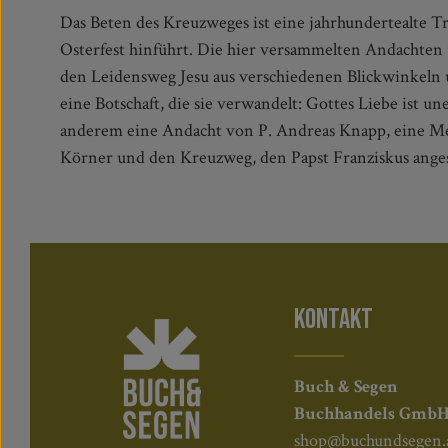
Das Beten des Kreuzweges ist eine jahrhundertealte Trad
auf dem Petersplatz gebetet hat. So sind die Texte di
Osterfest hinführt. Die hier versammelten Andachten
den Leidensweg Jesu aus verschiedenen Blickwinkeln
eine Botschaft, die sie verwandelt: Gottes Liebe ist un
anderem eine Andacht von P. Andreas Knapp, eine Me
Körner und den Kreuzweg, den Papst Franziskus ange
KONTAKT
Buch & Segen
Buchhandels Gmb
shop@buchundsegen.