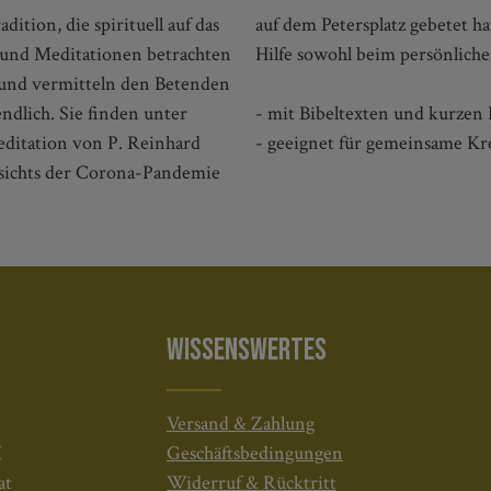
ition, die spirituell auf das
eses Buches eine willkommene
 und Meditationen betrachten
Hilfe sowohl beim persönliche
 und vermitteln den Betenden
endlich. Sie finden unter
- mit Bibeltexten und kurzen
ditation von P. Reinhard
- geeignet für gemeinsame Kr
sichts der Corona-Pandemie
WISSENSWERTES
Versand & Zahlung
H
Geschäftsbedingungen
at
Widerruf & Rücktritt