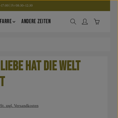
17:00 | Fr 08:30–12:30
Warenkorb en
FARRE
ANDERE ZEITEN
 Liebe hat die Welt
t
is:
St. zzgl. Versandkosten