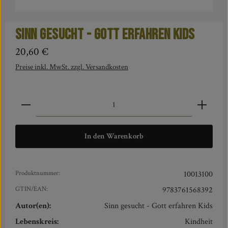
Sinn gesucht - Gott erfahren Kids
Regulärer Preis:
20,60 €
Preise inkl. MwSt. zzgl. Versandkosten
Produkt Anzahl: Gib den gewünschten Wert ein oder benut
In den Warenkorb
Produktnummer:
10013100
GTIN/EAN:
9783761568392
Autor(en):
Sinn gesucht - Gott erfahren Kids
Lebenskreis:
Kindheit