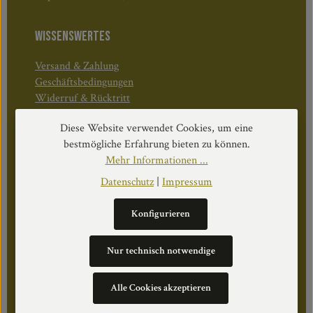
WISSENSWERTES
Versand & Zahlung
Geschäftsbedingungen
Widerruf & Rücktritt
Diese Website verwendet Cookies, um eine
Öffnungszeiten:
bestmögliche Erfahrung bieten zu können.
Mo–Do: 08:30–17:00 Uhr
Mehr Informationen ...
Fr: 08:30–12:30 Uhr
Datenschutz
|
Impressum
Konfigurieren
WEITERS
Nur technisch notwendige
Datenschutz
Impressum
Alle Cookies akzeptieren
Über Uns
Cookie Einstellungen