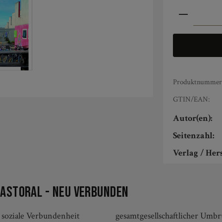
Produkt An
Produktnummer
GTIN/EAN:
Autor(en):
Seitenzahl:
Verlag / Hers
Pastoral - neu verbunden
 soziale Verbundenheit
en Autoren Jürgen Sehrig