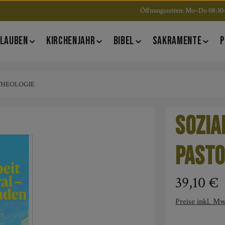
Öffnungszeiten: Mo–Do 08:30–
LAUBEN
KIRCHENJAHR
BIBEL
SAKRAMENTE
P
 THEOLOGIE
Sozia
Pasto
Regulärer Pre
39,10 €
Preise inkl. Mw