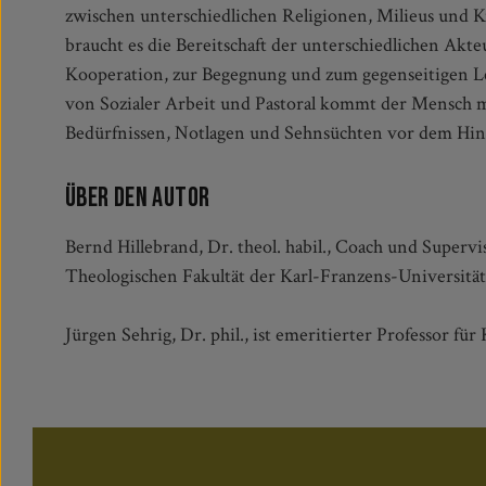
zwischen unterschiedlichen Religionen, Milieus und 
und Bernd Hillebrand als Vertreter der Sozialen Arbeit u
braucht es die Bereitschaft der unterschiedlichen Ak
dieser Form erstmals einen verbindenden Blick auf den So
Kooperation, zur Begegnung und zum gegenseitigen L
so den Ansatz einer sozialraumorientierten Ver
von Sozialer Arbeit und Pastoral kommt der Mensch m
Bedürfnissen, Notlagen und Sehnsüchten vor dem Hi
Über den Autor
Bernd Hillebrand, Dr. theol. habil., Coach und Supervi
Theologischen Fakultät der Karl-Franzens-Universität
Jürgen Sehrig, Dr. phil., ist emeritierter Professor