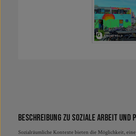
Beschreibung zu Soziale Arbeit und 
Sozialräumliche Kontexte bieten die Möglichkeit, eine
gesamtgesellschaftlicher Umbrüche in den Fokus.Die beid