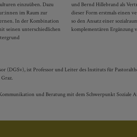
Kulturen einzuüben. Dazu
nd der Theologie werfen in
teur:innen im Raum zur
zialraum und entwickeln
ernen. In der Kombination
netzung, die nach einer
it seinen unterschiedlichen
komplementären Ergänzung von
ntergrund
sor (DGSv), ist Professor und Leiter des Instituts für Pastoralt
 Graz.
 für Kommunikation und Beratung mit dem Schwerpunkt Soziale A