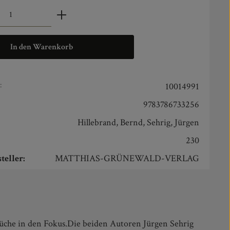
zahl: Gib den gewünschten Wert ein oder benut
In den Warenkorb
:
10014991
9783786733256
Hillebrand, Bernd, Sehrig, Jürgen
230
teller:
MATTHIAS-GRÜNEWALD-VERLAG