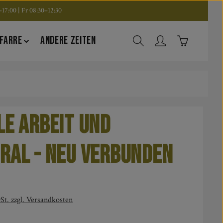
17:00 | Fr 08:30–12:30
Warenkorb en
FARRE
ANDERE ZEITEN
le Arbeit und
ral - neu verbunden
is:
St. zzgl. Versandkosten