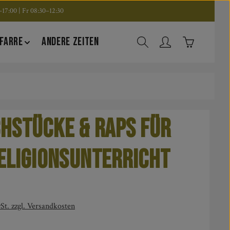
17:00 | Fr 08:30–12:30
Warenkorb en
FARRE
ANDERE ZEITEN
hstücke & Raps für
eligionsunterricht
is:
St. zzgl. Versandkosten