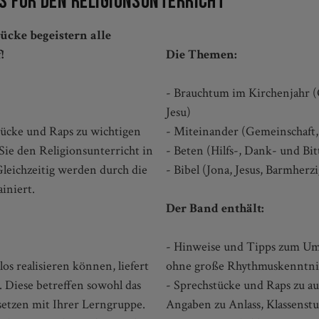
s für den Religionsunterricht
ücke begeistern alle
!
Die Themen:
- Brauchtum im Kirchenjahr (O
Jesu)
tücke und Raps zu wichtigen
- Miteinander (Gemeinschaft,
Sie den Religionsunterricht in
- Beten (Hilfs-, Dank- und B
leichzeitig werden durch die
- Bibel (Jona, Jesus, Barmherz
iniert.
Der Band enthält:
- Hinweise und Tipps zum Umg
s realisieren können, liefert
ohne große Rhythmuskenntni
. Diese betreffen sowohl das
- Sprechstücke und Raps zu a
setzen mit Ihrer Lerngruppe.
Angaben zu Anlass, Klassenst