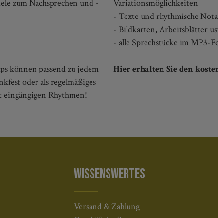
iele zum Nachsprechen und -
Variationsmöglichkeiten
- Texte und rhythmische Nota
- Bildkarten, Arbeitsblätter u
- alle Sprechstücke im MP3-For
aps können passend zu jedem
Hier erhalten Sie den kost
kfest oder als regelmäßiges
it eingängigen Rhythmen!
WISSENSWERTES
Versand & Zahlung