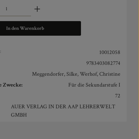
zahl: Gib den gewünschten Wert ein oder benut
In den Warenkorb
:
10012058
9783403082774
Meggendorfer, Silke, Werhof, Christine
e Zwecke:
Für die Sekundarstufe I
72
AUER VERLAG IN DER AAP LEHRERWELT
GMBH