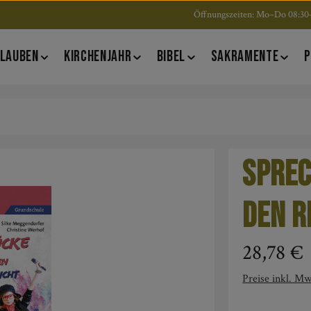
Öffnungszeiten: Mo–Do 08:30–
LAUBEN
KIRCHENJAHR
BIBEL
SAKRAMENTE
P
Sprec
den R
Regulärer Pre
28,78 €
Preise inkl. Mw