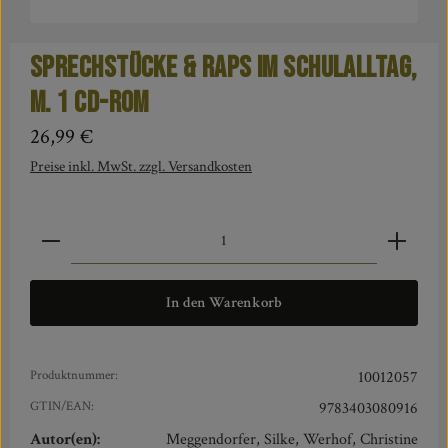
Sprechstücke & Raps im Schulalltag,
m. 1 CD-ROM
Regulärer Preis:
26,99 €
Preise inkl. MwSt. zzgl. Versandkosten
Produkt Anzahl: Gib den gewünschten Wert ein oder benut
In den Warenkorb
Produktnummer:
10012057
GTIN/EAN:
9783403080916
Autor(en):
Meggendorfer, Silke, Werhof, Christine