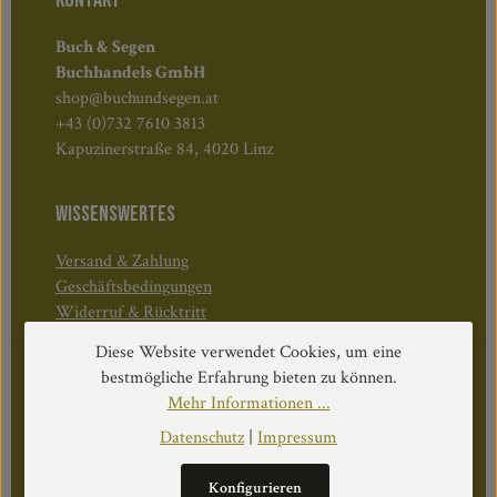
KONTAKT
Buch & Segen
Buchhandels GmbH
shop@buchundsegen.at
+43 (0)732 7610 3813
Kapuzinerstraße 84, 4020 Linz
WISSENSWERTES
Versand & Zahlung
Geschäftsbedingungen
Widerruf & Rücktritt
Diese Website verwendet Cookies, um eine
Öffnungszeiten:
bestmögliche Erfahrung bieten zu können.
Mo–Do: 08:30–17:00 Uhr
Mehr Informationen ...
Fr: 08:30–12:30 Uhr
Datenschutz
|
Impressum
Konfigurieren