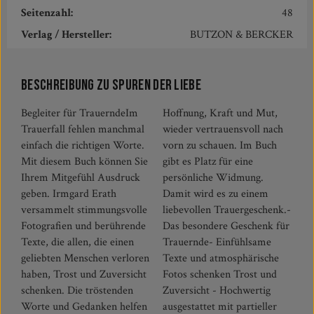
Seitenzahl:
48
Verlag / Hersteller:
BUTZON & BERCKER
Beschreibung zu Spuren der Liebe
Begleiter für TrauerndeIm
Hoffnung, Kraft und Mut,
Trauerfall fehlen manchmal
wieder vertrauensvoll nach
einfach die richtigen Worte.
vorn zu schauen. Im Buch
Mit diesem Buch können Sie
gibt es Platz für eine
Ihrem Mitgefühl Ausdruck
persönliche Widmung.
geben. Irmgard Erath
Damit wird es zu einem
versammelt stimmungsvolle
liebevollen Trauergeschenk.-
Fotografien und berührende
Das besondere Geschenk für
Texte, die allen, die einen
Trauernde- Einfühlsame
geliebten Menschen verloren
Texte und atmosphärische
haben, Trost und Zuversicht
Fotos schenken Trost und
schenken. Die tröstenden
Zuversicht - Hochwertig
Worte und Gedanken helfen
ausgestattet mit partieller