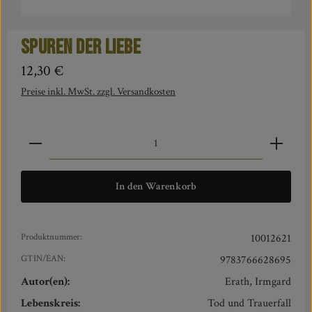
Spuren der Liebe
Regulärer Preis:
12,30 €
Preise inkl. MwSt. zzgl. Versandkosten
Produkt Anzahl: Gib den gewünschten Wert ein oder benut
In den Warenkorb
Produktnummer:
10012621
GTIN/EAN:
9783766628695
Autor(en):
Erath, Irmgard
Lebenskreis:
Tod und Trauerfall