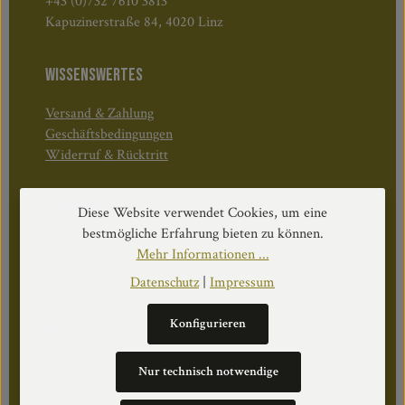
+43 (0)732 7610 3813
Kapuzinerstraße 84, 4020 Linz
WISSENSWERTES
Versand & Zahlung
Geschäftsbedingungen
Widerruf & Rücktritt
Öffnungszeiten:
Diese Website verwendet Cookies, um eine
Mo–Do: 08:30–17:00 Uhr
bestmögliche Erfahrung bieten zu können.
Fr: 08:30–12:30 Uhr
Mehr Informationen ...
Datenschutz
|
Impressum
Konfigurieren
WEITERS
Datenschutz
Nur technisch notwendige
Impressum