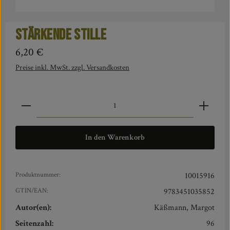
Stärkende Stille
Regulärer Preis:
6,20 €
Preise inkl. MwSt. zzgl. Versandkosten
Produkt Anzahl: Gib den gewünschten Wert ein oder benut
In den Warenkorb
Produktnummer:
10015916
GTIN/EAN:
9783451035852
Autor(en):
Käßmann, Margot
Seitenzahl:
96