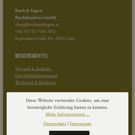
Buch & Segen
Buchhandels GmbH
shop@buchundsegen.at
+43 (0)732 7610 3813
Kapuzinerstraße 84, 4020 Linz
WISSENSWERTES
Versand & Zahlung
Geschäftsbedingungen
Widerruf & Rücktritt
Öffnungszeiten:
Diese Website verwendet Cookies, um eine
Mo–Do: 08:30–17:00 Uhr
bestmögliche Erfahrung bieten zu können.
Fr: 08:30–12:30 Uhr
Mehr Informationen ...
Datenschutz
|
Impressum