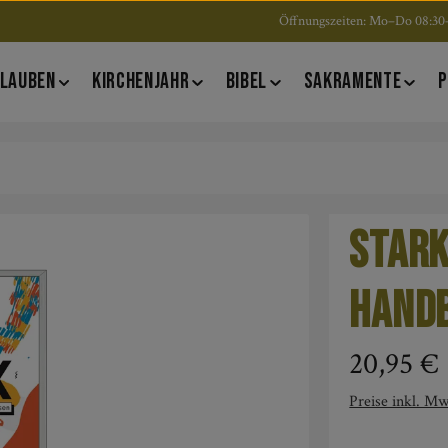
Öffnungszeiten: Mo–Do 08:30–
LAUBEN
KIRCHENJAHR
BIBEL
SAKRAMENTE
P
Stark
Hand
Regulärer Pre
20,95 €
Preise inkl. Mw