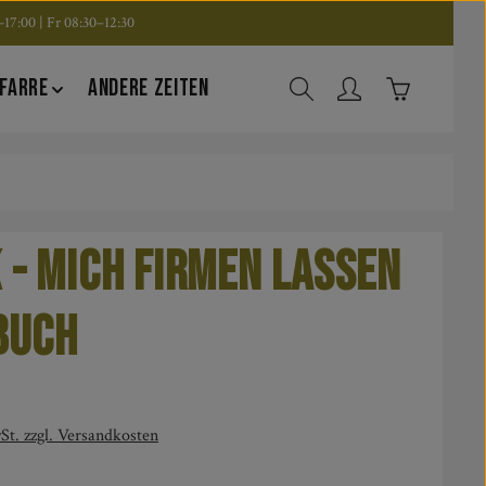
17:00 | Fr 08:30–12:30
Warenkorb en
FARRE
ANDERE ZEITEN
 - Mich firmen lassen
buch
is:
St. zzgl. Versandkosten