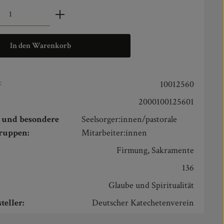
zahl: Gib den gewünschten Wert ein oder benut
In den Warenkorb
:
10012560
2000100125601
n und besondere
Seelsorger:innen/pastorale
gruppen:
Mitarbeiter:innen
:
Firmung, Sakramente
136
Glaube und Spiritualität
teller:
Deutscher Katechetenverein