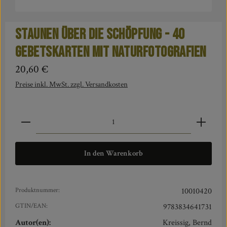
Staunen über die Schöpfung - 40
Gebetskarten mit Naturfotografien
Regulärer Preis:
20,60 €
Preise inkl. MwSt. zzgl. Versandkosten
Produkt Anzahl: Gib den gewünschten Wert ein oder benut
In den Warenkorb
Produktnummer:
10010420
GTIN/EAN:
9783834641731
Autor(en):
Kreissig, Bernd