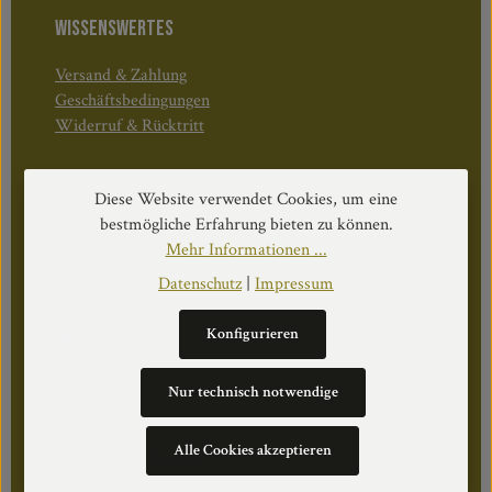
WISSENSWERTES
Versand & Zahlung
Geschäftsbedingungen
Widerruf & Rücktritt
Öffnungszeiten:
Diese Website verwendet Cookies, um eine
Mo–Do: 08:30–17:00 Uhr
bestmögliche Erfahrung bieten zu können.
Fr: 08:30–12:30 Uhr
Mehr Informationen ...
Datenschutz
|
Impressum
WEITERS
Konfigurieren
Datenschutz
Nur technisch notwendige
Impressum
Über Uns
Alle Cookies akzeptieren
Cookie Einstellungen