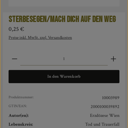
Sterbesegen/Mach dich auf den Weg
Regulärer Preis:
0,25 €
Preise inkl. MwSt. zzgl. Versandkosten
Produkt Anzahl: Gib den gewünschten Wert ein oder benut
In den Warenkorb
Produktnummer:
10003989
GTIN/EAN:
2000100039892
Autor(en):
Erzdözese Wien
Lebenskreis:
Tod und Trauerfall