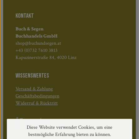
KONTAKT
Buch & Segen
Buchhandels GmbH
shop@buchundsegen.at
+43 (0)732 7610 3813
Kapuzinerstraße 84, 4020 Linz
WISSENSWERTES
Versand & Zahlung
Geschäftsbedingungen
Widerruf & Rücktritt
Öffnungszeiten:
Mo–Do: 08:30–17:00 Uhr
Diese Website verwendet Cookies, um eine
Fr: 08:30–12:30 Uhr
bestmögliche Erfahrung bieten zu können.