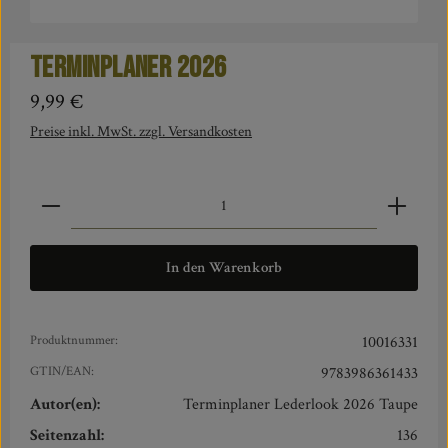
Terminplaner 2026
Regulärer Preis:
9,99 €
Preise inkl. MwSt. zzgl. Versandkosten
Produkt Anzahl: Gib den gewünschten Wert ein oder benut
In den Warenkorb
Produktnummer:
10016331
GTIN/EAN:
9783986361433
Autor(en):
Terminplaner Lederlook 2026 Taupe
Seitenzahl:
136