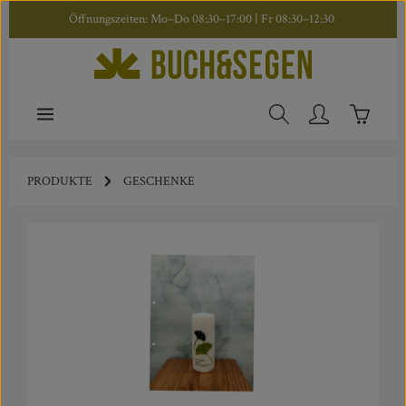
Öffnungszeiten: Mo–Do 08:30–17:00 | Fr 08:30–12:30
Zum Hauptinhalt springen
Warenkor
PRODUKTE
GESCHENKE
Bildergalerie überspringen