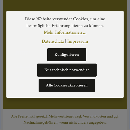
Öffnungszeiten:
Diese Website verwendet Cookies, um eine
Mo–Do: 08:30–17:00 Uhr
bestmögliche Erfahrung bieten zu können.
Fr: 08:30–12:30 Uhr
Mehr Informationen ...
Datenschutz
|
Impressum
WEITERS
Konfigurieren
Datenschutz
Nur technisch notwendige
Impressum
Über Uns
Alle Cookies akzeptieren
Cookie Einstellungen
Alle Preise inkl. gesetzl. Mehrwertsteuer zzgl.
Versandkosten
und ggf.
Nachnahmegebühren, wenn nicht anders angegeben.