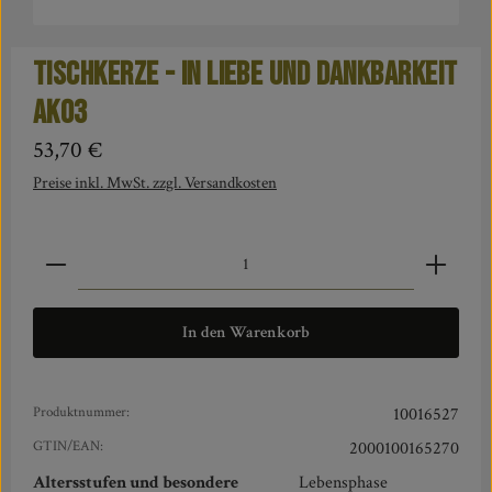
Tischkerze - In Liebe und Dankbarkeit
AK03
Regulärer Preis:
53,70 €
Preise inkl. MwSt. zzgl. Versandkosten
Produkt Anzahl: Gib den gewünschten Wert ein oder benut
In den Warenkorb
Produktnummer:
10016527
GTIN/EAN:
2000100165270
Altersstufen und besondere
Lebensphase