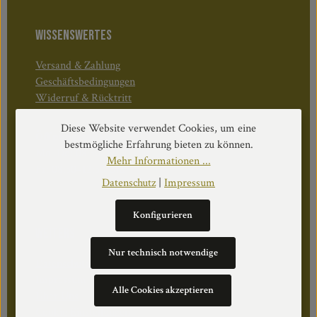
WISSENSWERTES
Versand & Zahlung
Geschäftsbedingungen
Widerruf & Rücktritt
Diese Website verwendet Cookies, um eine
Öffnungszeiten:
bestmögliche Erfahrung bieten zu können.
Mo–Do: 08:30–17:00 Uhr
Mehr Informationen ...
Fr: 08:30–12:30 Uhr
Datenschutz
|
Impressum
Konfigurieren
WEITERS
Nur technisch notwendige
Datenschutz
Impressum
Alle Cookies akzeptieren
Über Uns
Cookie Einstellungen