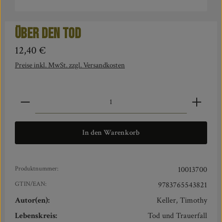
Über den Tod
Regulärer Preis:
12,40 €
Preise inkl. MwSt. zzgl. Versandkosten
Produkt Anzahl: Gib den gewünschten Wert ein oder benut
In den Warenkorb
Produktnummer:
10013700
GTIN/EAN:
9783765543821
Autor(en):
Keller, Timothy
Lebenskreis:
Tod und Trauerfall