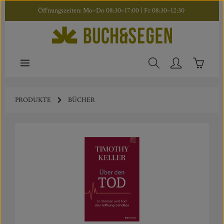
Öffnungszeiten: Mo–Do 08:30–17:00 | Fr 08:30–12:30
Zum Hauptinhalt springen
Warenkor
PRODUKTE
BÜCHER
Bildergalerie überspringen