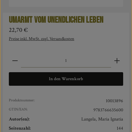
Umarmt vom unendlichen Leben
Regulärer Preis:
22,70 €
Preise inkl. MwSt. zzgl. Versandkosten
Produkt Anzahl: Gib den gewünschten Wert ein oder benut
In den Warenkorb
Produktnummer:
10013896
GTIN/EAN:
9783766635600
Autor(en):
Langela, Maria Ignatia
Seitenzahl:
144