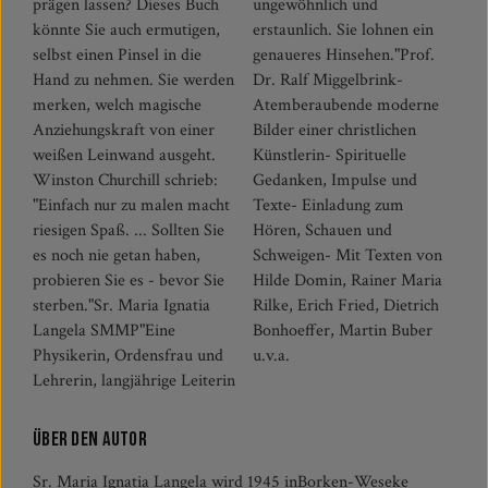
prägen lassen? Dieses Buch
ungewöhnlich und
könnte Sie auch ermutigen,
erstaunlich. Sie lohnen ein
selbst einen Pinsel in die
genaueres Hinsehen."Prof.
Hand zu nehmen. Sie werden
Dr. Ralf Miggelbrink-
merken, welch magische
Atemberaubende moderne
Anziehungskraft von einer
Bilder einer christlichen
weißen Leinwand ausgeht.
Künstlerin- Spirituelle
Winston Churchill schrieb:
Gedanken, Impulse und
"Einfach nur zu malen macht
Texte- Einladung zum
riesigen Spaß. ... Sollten Sie
Hören, Schauen und
es noch nie getan haben,
Schweigen- Mit Texten von
probieren Sie es - bevor Sie
Hilde Domin, Rainer Maria
sterben."Sr. Maria Ignatia
Rilke, Erich Fried, Dietrich
Langela SMMP"Eine
Bonhoeffer, Martin Buber
Physikerin, Ordensfrau und
u.v.a.
Lehrerin, langjährige Leiterin
Über den Autor
Sr. Maria Ignatia Langela wird 1945 inBorken-Weseke