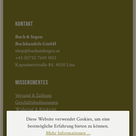
KONTAKT
Buch & Segen
Buchhandels GmbH
shop@buchundsegen.at
+43 (0)732 7610 3813
Kapuzinerstraße 84, 4020 Linz
WISSENSWERTES
Versand & Zahlung
Geschäftsbedingungen
Widerruf & Rücktritt
Diese Website verwendet Cookies, um eine
Öffnungszeiten:
bestmögliche Erfahrung bieten zu können.
Mo–Do: 08:30–17:00 Uhr
Mehr Informationen ...