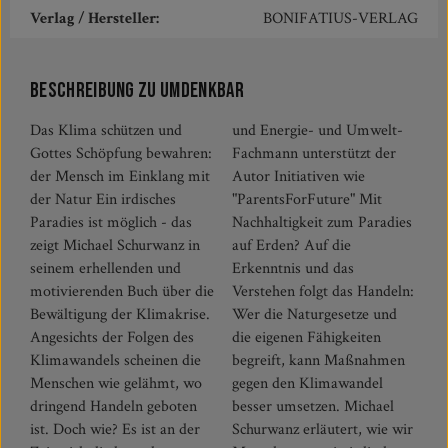
Verlag / Hersteller:
BONIFATIUS-VERLAG
Beschreibung zu Umdenkbar
Das Klima schützen und
und Energie- und Umwelt-
Gottes Schöpfung bewahren:
Fachmann unterstützt der
der Mensch im Einklang mit
Autor Initiativen wie
der Natur Ein irdisches
"ParentsForFuture" Mit
Paradies ist möglich - das
Nachhaltigkeit zum Paradies
zeigt Michael Schurwanz in
auf Erden? Auf die
seinem erhellenden und
Erkenntnis und das
motivierenden Buch über die
Verstehen folgt das Handeln:
Bewältigung der Klimakrise.
Wer die Naturgesetze und
Angesichts der Folgen des
die eigenen Fähigkeiten
Klimawandels scheinen die
begreift, kann Maßnahmen
Menschen wie gelähmt, wo
gegen den Klimawandel
dringend Handeln geboten
besser umsetzen. Michael
ist. Doch wie? Es ist an der
Schurwanz erläutert, wie wir