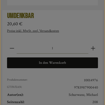
Umdenkbar
Regulärer Preis:
20,60 €
Preise inkl. MwSt. zzgl. Versandkosten
Produkt Anzahl: Gib den gewünschten Wert ein oder benut
In den Warenkorb
Produktnummer:
10014976
GTIN/EAN:
9783987900440
Autor(en):
Schurwanz, Michael
Seitenzahl:
208