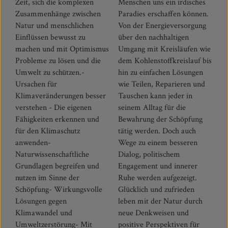
Zeit, sich die komplexen
Menschen uns ein irdisches
Zusammenhänge zwischen
Paradies erschaffen können.
Natur und menschlichen
Von der Energieversorgung
Einflüssen bewusst zu
über den nachhaltigen
machen und mit Optimismus
Umgang mit Kreisläufen wie
Probleme zu lösen und die
dem Kohlenstoffkreislauf bis
Umwelt zu schützen.-
hin zu einfachen Lösungen
Ursachen für
wie Teilen, Reparieren und
Klimaveränderungen besser
Tauschen kann jeder in
verstehen - Die eigenen
seinem Alltag für die
Fähigkeiten erkennen und
Bewahrung der Schöpfung
für den Klimaschutz
tätig werden. Doch auch
anwenden-
Wege zu einem besseren
Naturwissenschaftliche
Dialog, politischem
Grundlagen begreifen und
Engagement und innerer
nutzen im Sinne der
Ruhe werden aufgezeigt.
Schöpfung- Wirkungsvolle
Glücklich und zufrieden
Lösungen gegen
leben mit der Natur durch
Klimawandel und
neue Denkweisen und
Umweltzerstörung- Mit
positive Perspektiven für