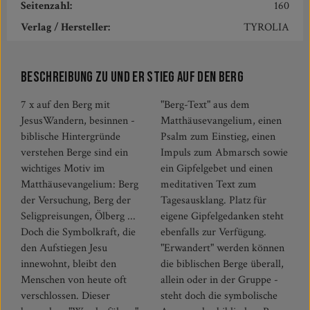
Seitenzahl:
160
Verlag / Hersteller:
TYROLIA
Beschreibung zu Und er stieg auf den Berg
7 x auf den Berg mit
"Berg-Text" aus dem
JesusWandern, besinnen -
Matthäusevangelium, einen
biblische Hintergründe
Psalm zum Einstieg, einen
verstehen Berge sind ein
Impuls zum Abmarsch sowie
wichtiges Motiv im
ein Gipfelgebet und einen
Matthäusevangelium: Berg
meditativen Text zum
der Versuchung, Berg der
Tagesausklang. Platz für
Seligpreisungen, Ölberg ...
eigene Gipfelgedanken steht
Doch die Symbolkraft, die
ebenfalls zur Verfügung.
den Aufstiegen Jesu
"Erwandert" werden können
innewohnt, bleibt den
die biblischen Berge überall,
Menschen von heute oft
allein oder in der Gruppe -
verschlossen. Dieser
steht doch die symbolische