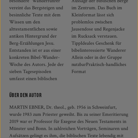
besondere "Wanderführer"
Aussage der biblischen Berge
vereint das Bergsteigen und
im Zentrum. Das Buch im
besinnliche Texte mit dem
Kleinformat lässt sich
Wissen um den
problemlos zwischen
alttestamentlichen sowie
Jausendose und Regenjacke
antiken Hintergrund der
im Rucksack verstauen.
Berg-Erzählungen Jesu.
TippIdeales Geschenk für
Entstanden ist er aus einer
bibelinteressierte Wanderer
konkreten Bibel-Wander-
Allein oder in der Gruppe
Woche des Autors. Jede der
nutzbarPraktisch-handliches
sieben Tagesepisoden
Format
umfasst einen biblischen
Über den Autor
MARTIN EBNER, Dr. theol., geb. 1956 in Schweinfurt,
wurde 1983 zum Priester geweiht. Bis zu seiner Emeritierung
2019 war er Professor für Exegese des Neuen Testaments in
Münster und Bonn. In zahlreichen Vorträgen, Seminaren und
Aufsätzen gelingt es ihm, die biblischen Texte lebendig mit