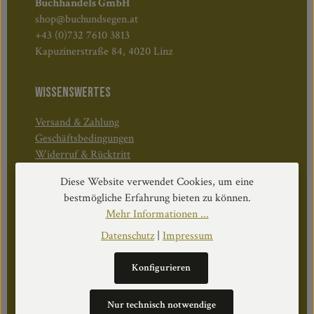
Buchhandels GmbH
shop@buchundsegen.at
+43 (0)732 7610 3813
Kapuzinerstraße 84, 4020 Linz
WISSENSWERTES
Versand & Zahlung
Geschäftsbedingungen
Widerruf & Rücktritt
Diese Website verwendet Cookies, um eine
Öffnungszeiten:
bestmögliche Erfahrung bieten zu können.
Mo–Do: 08:30–17:00 Uhr
Mehr Informationen ...
Fr: 08:30–12:30 Uhr
Datenschutz
|
Impressum
Konfigurieren
WEITERS
Nur technisch notwendige