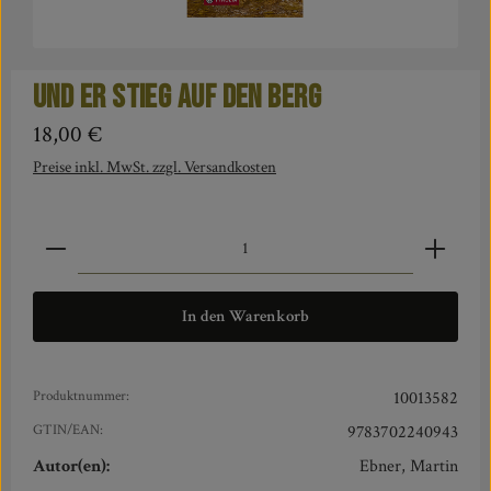
Und er stieg auf den Berg
Regulärer Preis:
18,00 €
Preise inkl. MwSt. zzgl. Versandkosten
Produkt Anzahl: Gib den gewünschten Wert ein oder benut
In den Warenkorb
Produktnummer:
10013582
GTIN/EAN:
9783702240943
Autor(en):
Ebner, Martin